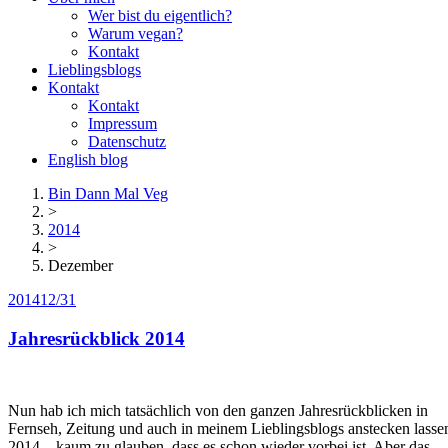
Wer bist du eigentlich?
Warum vegan?
Kontakt
Lieblingsblogs
Kontakt
Kontakt
Impressum
Datenschutz
English blog
Bin Dann Mal Veg
>
2014
>
Dezember
2014
12/31
Jahresrückblick 2014
Nun hab ich mich tatsächlich von den ganzen Jahresrückblicken in
Fernseh, Zeitung und auch in meinem Lieblingsblogs anstecken lasse
2014 – kaum zu glauben, dass es schon wieder vorbei ist. Aber das