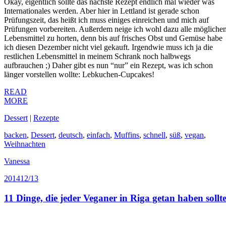
Okay, eigentlich sollte das nächste Rezept endlich mal wieder was
Internationales werden. Aber hier in Lettland ist gerade schon
Prüfungszeit, das heißt ich muss einiges einreichen und mich auf
Prüfungen vorbereiten. Außerdem neige ich wohl dazu alle mögliche
Lebensmittel zu horten, denn bis auf frisches Obst und Gemüse habe
ich diesen Dezember nicht viel gekauft. Irgendwie muss ich ja die
restlichen Lebensmittel in meinem Schrank noch halbwegs
aufbrauchen ;) Daher gibt es nun “nur” ein Rezept, was ich schon
länger vorstellen wollte: Lebkuchen-Cupcakes!
READ
MORE
Dessert
|
Rezepte
backen
,
Dessert
,
deutsch
,
einfach
,
Muffins
,
schnell
,
süß
,
vegan
,
Weihnachten
Vanessa
2014
12/13
11 Dinge, die jeder Veganer in Riga getan haben sollt