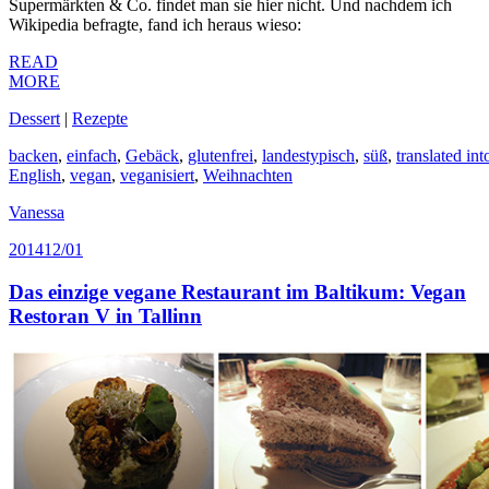
Supermärkten & Co. findet man sie hier nicht. Und nachdem ich
Wikipedia befragte, fand ich heraus wieso:
READ
MORE
Dessert
|
Rezepte
backen
,
einfach
,
Gebäck
,
glutenfrei
,
landestypisch
,
süß
,
translated int
English
,
vegan
,
veganisiert
,
Weihnachten
Vanessa
2014
12/01
Das einzige vegane Restaurant im Baltikum: Vegan
Restoran V in Tallinn