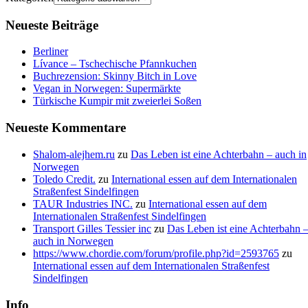
Neueste Beiträge
Berliner
Lívance – Tschechische Pfannkuchen
Buchrezension: Skinny Bitch in Love
Vegan in Norwegen: Supermärkte
Türkische Kumpir mit zweierlei Soßen
Neueste Kommentare
Shalom-alejhem.ru
zu
Das Leben ist eine Achterbahn – auch in
Norwegen
Toledo Credit.
zu
International essen auf dem Internationalen
Straßenfest Sindelfingen
TAUR Industries INC.
zu
International essen auf dem
Internationalen Straßenfest Sindelfingen
Transport Gilles Tessier inc
zu
Das Leben ist eine Achterbahn 
auch in Norwegen
https://www.chordie.com/forum/profile.php?id=2593765
zu
International essen auf dem Internationalen Straßenfest
Sindelfingen
Info