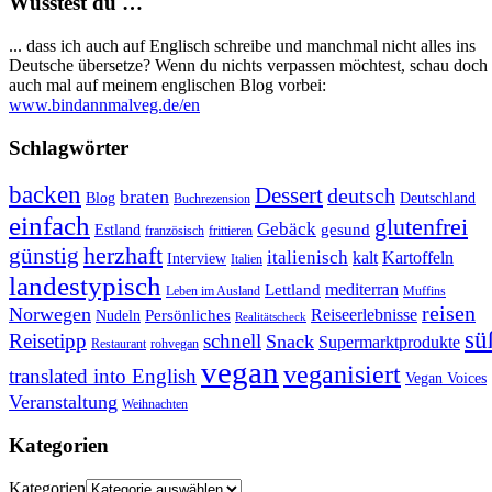
Wusstest du …
... dass ich auch auf Englisch schreibe und manchmal nicht alles ins
Deutsche übersetze? Wenn du nichts verpassen möchtest, schau doch
auch mal auf meinem englischen Blog vorbei:
www.bindannmalveg.de/en
Schlagwörter
backen
Dessert
deutsch
braten
Blog
Deutschland
Buchrezension
einfach
glutenfrei
Gebäck
gesund
Estland
französisch
frittieren
günstig
herzhaft
italienisch
kalt
Kartoffeln
Interview
Italien
landestypisch
mediterran
Lettland
Leben im Ausland
Muffins
reisen
Norwegen
Reiseerlebnisse
Persönliches
Nudeln
Realitätscheck
sü
Reisetipp
schnell
Snack
Supermarktprodukte
Restaurant
rohvegan
vegan
veganisiert
translated into English
Vegan Voices
Veranstaltung
Weihnachten
Kategorien
Kategorien