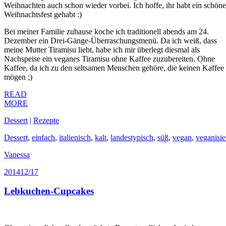
Weihnachten auch schon wieder vorbei. Ich hoffe, ihr habt ein schöne
Weihnachtsfest gehabt :)
Bei meiner Familie zuhause koche ich traditionell abends am 24.
Dezember ein Drei-Gänge-Überraschungsmenü. Da ich weiß, dass
meine Mutter Tiramisu liebt, habe ich mir überlegt diesmal als
Nachspeise ein veganes Tiramisu ohne Kaffee zuzubereiten. Ohne
Kaffee, da ich zu den seltsamen Menschen gehöre, die keinen Kaffee
mögen ;)
READ
MORE
Dessert
|
Rezepte
Dessert
,
einfach
,
italienisch
,
kalt
,
landestypisch
,
süß
,
vegan
,
veganisie
Vanessa
2014
12/17
Lebkuchen-Cupcakes