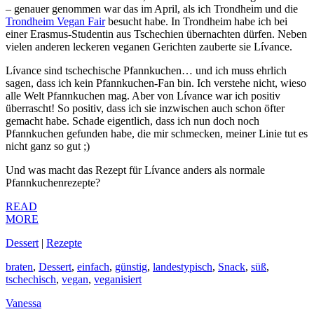
– genauer genommen war das im April, als ich Trondheim und die
Trondheim Vegan Fair
besucht habe. In Trondheim habe ich bei
einer Erasmus-Studentin aus Tschechien übernachten dürfen. Neben
vielen anderen leckeren veganen Gerichten zauberte sie Lívance.
Lívance sind tschechische Pfannkuchen… und ich muss ehrlich
sagen, dass ich kein Pfannkuchen-Fan bin. Ich verstehe nicht, wieso
alle Welt Pfannkuchen mag. Aber von Lívance war ich positiv
überrascht! So positiv, dass ich sie inzwischen auch schon öfter
gemacht habe. Schade eigentlich, dass ich nun doch noch
Pfannkuchen gefunden habe, die mir schmecken, meiner Linie tut es
nicht ganz so gut ;)
Und was macht das Rezept für Lívance anders als normale
Pfannkuchenrezepte?
READ
MORE
Dessert
|
Rezepte
braten
,
Dessert
,
einfach
,
günstig
,
landestypisch
,
Snack
,
süß
,
tschechisch
,
vegan
,
veganisiert
Vanessa