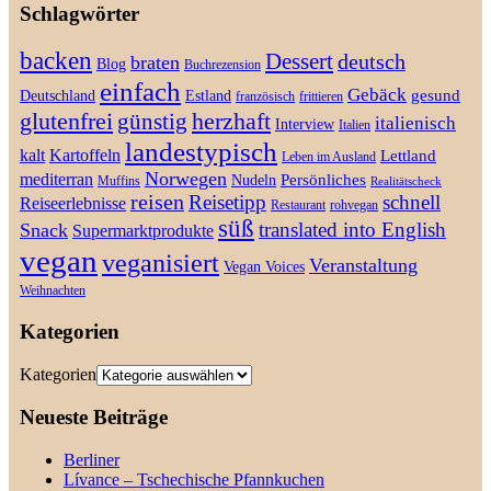
Schlagwörter
backen
Dessert
deutsch
braten
Blog
Buchrezension
einfach
Gebäck
gesund
Deutschland
Estland
französisch
frittieren
glutenfrei
günstig
herzhaft
italienisch
Interview
Italien
landestypisch
kalt
Kartoffeln
Lettland
Leben im Ausland
Norwegen
mediterran
Persönliches
Nudeln
Muffins
Realitätscheck
reisen
Reisetipp
schnell
Reiseerlebnisse
Restaurant
rohvegan
süß
translated into English
Snack
Supermarktprodukte
vegan
veganisiert
Veranstaltung
Vegan Voices
Weihnachten
Kategorien
Kategorien
Neueste Beiträge
Berliner
Lívance – Tschechische Pfannkuchen