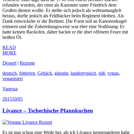
erfunden wurden, der einst als Kanonier unter Friedrich dem
Großen dienen wollte. Er stellte sich jedoch als wehruntauglich
heraus, durfte jedoch als Feldbäcker beim Regiment bleiben. Als
Dank entwickelte er die Berliner. Die Form soll an Kanonenkugel
erinnern und die Zubereitungsweise war eher eine Notlösung: Er
hatte keinen Backofen, daher backte er die über offenem Feuer mit
heißen Öl.
READ
MORE
Dessert
|
Rezepte
deutsch
,
frittieren
,
Gebäck
,
günstig
,
landestypisch
,
süß
,
vegan
,
veganisiert
Vanessa
2015
10/05
Lívance – Tschechische Pfannkuchen
Es ist nun schon eine Weile her, als ich Lívance kennengelernt habe