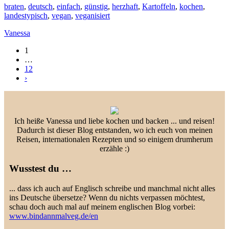
braten
,
deutsch
,
einfach
,
günstig
,
herzhaft
,
Kartoffeln
,
kochen
,
landestypisch
,
vegan
,
veganisiert
Vanessa
1
…
12
›
Ich heiße Vanessa und liebe kochen und backen ... und reisen!
Dadurch ist dieser Blog entstanden, wo ich euch von meinen
Reisen, internationalen Rezepten und so einigem drumherum
erzähle :)
Wusstest du …
... dass ich auch auf Englisch schreibe und manchmal nicht alles
ins Deutsche übersetze? Wenn du nichts verpassen möchtest,
schau doch auch mal auf meinem englischen Blog vorbei:
www.bindannmalveg.de/en