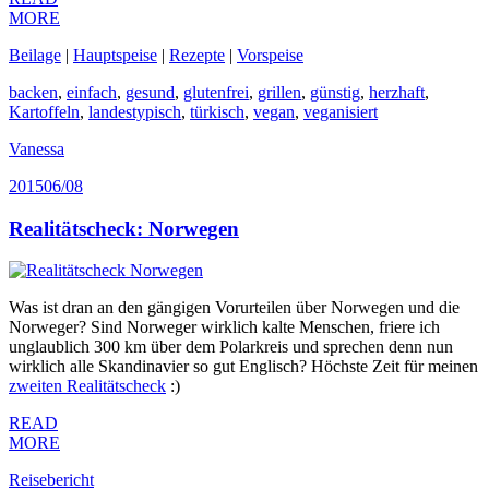
MORE
Beilage
|
Hauptspeise
|
Rezepte
|
Vorspeise
backen
,
einfach
,
gesund
,
glutenfrei
,
grillen
,
günstig
,
herzhaft
,
Kartoffeln
,
landestypisch
,
türkisch
,
vegan
,
veganisiert
Vanessa
2015
06/08
Realitätscheck: Norwegen
Was ist dran an den gängigen Vorurteilen über Norwegen und die
Norweger? Sind Norweger wirklich kalte Menschen, friere ich
unglaublich 300 km über dem Polarkreis und sprechen denn nun
wirklich alle Skandinavier so gut Englisch? Höchste Zeit für meinen
zweiten Realitätscheck
:)
READ
MORE
Reisebericht