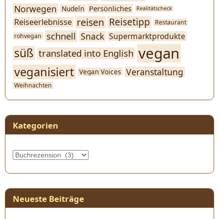
Norwegen
Persönliches
Nudeln
Realitätscheck
reisen
Reisetipp
Reiseerlebnisse
Restaurant
schnell
Snack
Supermarktprodukte
rohvegan
vegan
süß
translated into English
veganisiert
Veranstaltung
Vegan Voices
Weihnachten
Kategorien
Kategorien
Neueste Beiträge