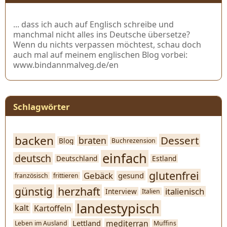
... dass ich auch auf Englisch schreibe und
manchmal nicht alles ins Deutsche übersetze?
Wenn du nichts verpassen möchtest, schau doch
auch mal auf meinem englischen Blog vorbei:
www.bindannmalveg.de/en
Schlagwörter
backen
Dessert
braten
Blog
Buchrezension
einfach
deutsch
Deutschland
Estland
glutenfrei
Gebäck
gesund
französisch
frittieren
günstig
herzhaft
italienisch
Interview
Italien
landestypisch
kalt
Kartoffeln
mediterran
Lettland
Leben im Ausland
Muffins