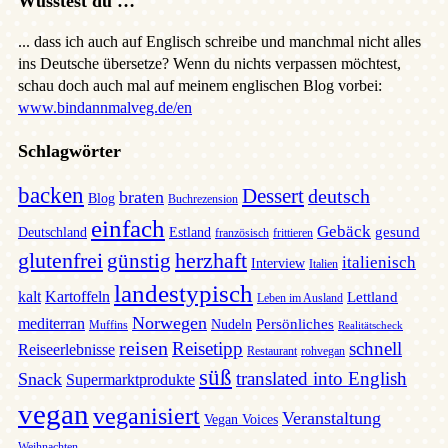
Wusstest du …
... dass ich auch auf Englisch schreibe und manchmal nicht alles
ins Deutsche übersetze? Wenn du nichts verpassen möchtest,
schau doch auch mal auf meinem englischen Blog vorbei:
www.bindannmalveg.de/en
Schlagwörter
backen
Dessert
deutsch
braten
Blog
Buchrezension
einfach
Gebäck
gesund
Deutschland
Estland
französisch
frittieren
glutenfrei
günstig
herzhaft
italienisch
Interview
Italien
landestypisch
kalt
Kartoffeln
Lettland
Leben im Ausland
Norwegen
mediterran
Persönliches
Nudeln
Muffins
Realitätscheck
reisen
Reisetipp
schnell
Reiseerlebnisse
Restaurant
rohvegan
süß
translated into English
Snack
Supermarktprodukte
vegan
veganisiert
Veranstaltung
Vegan Voices
Weihnachten