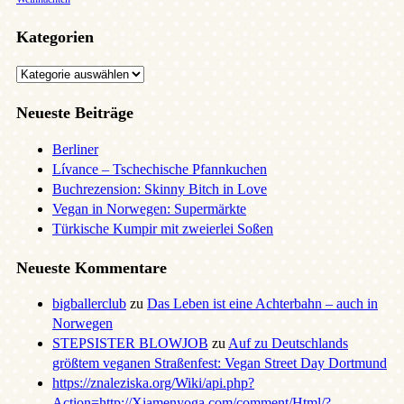
Kategorien
Kategorien
Neueste Beiträge
Berliner
Lívance – Tschechische Pfannkuchen
Buchrezension: Skinny Bitch in Love
Vegan in Norwegen: Supermärkte
Türkische Kumpir mit zweierlei Soßen
Neueste Kommentare
bigballerclub
zu
Das Leben ist eine Achterbahn – auch in
Norwegen
STEPSISTER BLOWJOB
zu
Auf zu Deutschlands
größtem veganen Straßenfest: Vegan Street Day Dortmund
https://znaleziska.org/Wiki/api.php?
Action=http://Xiamenyoga.com/comment/Html/?