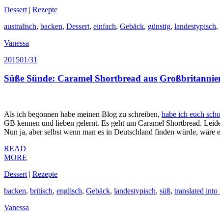
Dessert
|
Rezepte
australisch
,
backen
,
Dessert
,
einfach
,
Gebäck
,
günstig
,
landestypisch
,
Vanessa
2015
01/31
Süße Sünde: Caramel Shortbread aus Großbritannie
Als ich begonnen habe meinen Blog zu schreiben,
habe ich euch scho
GB kennen und lieben gelernt. Es geht um Caramel Shortbread. Leider
Nun ja, aber selbst wenn man es in Deutschland finden würde, wäre e
READ
MORE
Dessert
|
Rezepte
backen
,
britisch
,
englisch
,
Gebäck
,
landestypisch
,
süß
,
translated into
Vanessa