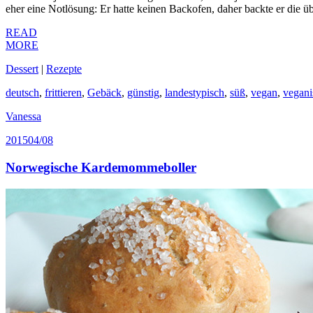
eher eine Notlösung: Er hatte keinen Backofen, daher backte er die ü
READ
MORE
Dessert
|
Rezepte
deutsch
,
frittieren
,
Gebäck
,
günstig
,
landestypisch
,
süß
,
vegan
,
vegani
Vanessa
2015
04/08
Norwegische Kardemommeboller