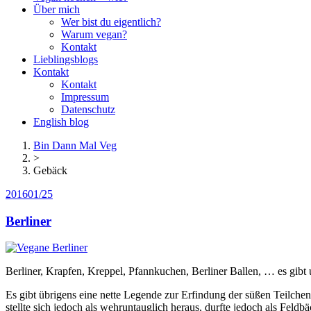
Über mich
Wer bist du eigentlich?
Warum vegan?
Kontakt
Lieblingsblogs
Kontakt
Kontakt
Impressum
Datenschutz
English blog
Bin Dann Mal Veg
>
Gebäck
2016
01/25
Berliner
Berliner, Krapfen, Kreppel, Pfannkuchen, Berliner Ballen, … es gibt 
Es gibt übrigens eine nette Legende zur Erfindung der süßen Teilche
stellte sich jedoch als wehruntauglich heraus, durfte jedoch als Fel