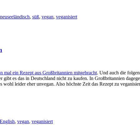
neuseeländisch
,
süß
,
vegan
,
veganisiert
n
n mal ein Rezept aus Großbritannien mitgebracht
. Und auch die folgen
 gibt es das in Deutschland nicht zu kaufen. In Großbritannien dageg
s wohl leider eher unvegan. Also höchste Zeit das Rezept zu veganisie
 English
,
vegan
,
veganisiert