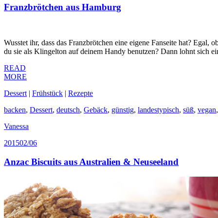
Franzbrötchen aus Hamburg
Wusstet ihr, dass das Franzbrötchen eine eigene Fanseite hat? Egal,
du sie als Klingelton auf deinem Handy benutzen? Dann lohnt sich ei
READ
MORE
Dessert
|
Frühstück
|
Rezepte
backen
,
Dessert
,
deutsch
,
Gebäck
,
günstig
,
landestypisch
,
süß
,
vegan
Vanessa
2015
02/06
Anzac Biscuits aus Australien & Neuseeland