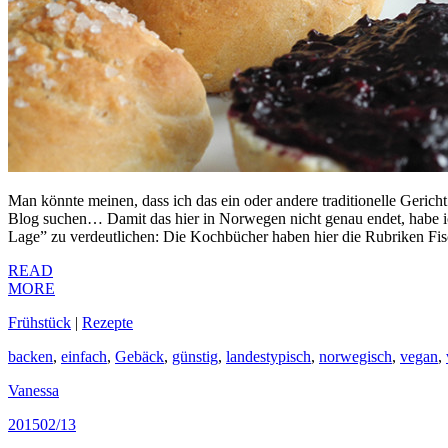
Man könnte meinen, dass ich das ein oder andere traditionelle Gericht
Blog suchen… Damit das hier in Norwegen nicht genau endet, habe i
Lage” zu verdeutlichen: Die Kochbücher haben hier die Rubriken Fis
READ
MORE
Frühstück
|
Rezepte
backen
,
einfach
,
Gebäck
,
günstig
,
landestypisch
,
norwegisch
,
vegan
,
Vanessa
2015
02/13