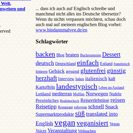
 Welt,
... dass ich auch auf Englisch schreibe und
inweisen und
manchmal nicht alles ins Deutsche übersetze?
Wenn du nichts verpassen möchtest, schau doch
auch mal auf meinem englischen Blog vorbei:
-
www.bindannmalveg.de/en
erved
Schlagwörter
backen
Dessert
braten
Blog
Buchrezension
einfach
deutsch
Deutschland
Estland
französisch
glutenfrei
günstig
Gebäck
gesund
frittieren
herzhaft
italienisch
kalt
Interview
Italien
landestypisch
Kartoffeln
Leben im Ausland
Norwegen
mediterran
Lettland
Nudeln
Muffins
reisen
Reiseerlebnisse
Persönliches
Realitätscheck
Reisetipp
schnell
Snack
Restaurant
rohvegan
süß
translated into
Supermarktprodukte
vegan
veganisiert
English
Vegan
Veranstaltung
Voices
Weihnachten