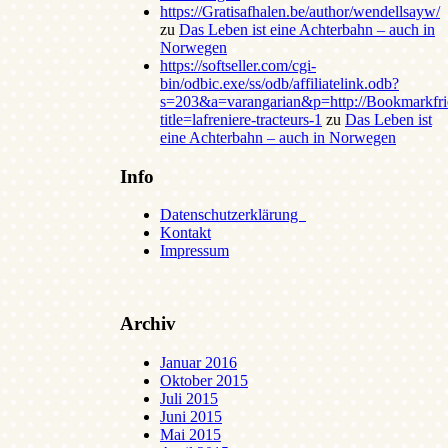
https://Gratisafhalen.be/author/wendellsayw/
zu
Das Leben ist eine Achterbahn – auch in
Norwegen
https://softseller.com/cgi-
bin/odbic.exe/ss/odb/affiliatelink.odb?
s=203&a=varangarian&p=http://Bookmarkfrie
title=lafreniere-tracteurs-1
zu
Das Leben ist
eine Achterbahn – auch in Norwegen
Info
Datenschutzerklärung
Kontakt
Impressum
Archiv
Januar 2016
Oktober 2015
Juli 2015
Juni 2015
Mai 2015