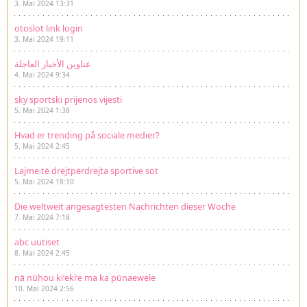
3. Mai 2024 13:31
otoslot link login
3. Mai 2024 19:11
عناوين الأخبار العاجلة
4. Mai 2024 9:34
sky sportski prijenos vijesti
5. Mai 2024 1:38
Hvad er trending på sociale medier?
5. Mai 2024 2:45
Lajme të drejtpërdrejta sportive sot
5. Mai 2024 18:10
Die weltweit angesagtesten Nachrichten dieser Woche
7. Mai 2024 7:18
abc uutiset
8. Mai 2024 2:45
nā nūhou kiʻekiʻe ma ka pūnaewele
10. Mai 2024 2:56