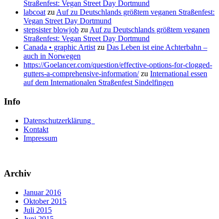
Straßenfest: Vegan Street Day Dortmund
labcoat
zu
Auf zu Deutschlands größtem veganen Straßenfest:
Vegan Street Day Dortmund
stepsister blowjob
zu
Auf zu Deutschlands größtem veganen
Straßenfest: Vegan Street Day Dortmund
Canada • graphic Artist
zu
Das Leben ist eine Achterbahn –
auch in Norwegen
https://Goelancer.com/question/effective-options-for-clogged-
gutters-a-comprehensive-information/
zu
International essen
auf dem Internationalen Straßenfest Sindelfingen
Info
Datenschutzerklärung
Kontakt
Impressum
Archiv
Januar 2016
Oktober 2015
Juli 2015
Juni 2015