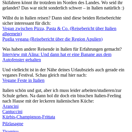
Skifahren könnt ihr trotzdem im Norden des Landes. Wo seid ihr
gelandet? Das war nicht sonderlich schwer – in Italien natürlich :)
Willst du in Italien reisen? Dann sind diese beiden Reiseberichte
sicher interessant für dich:
Vegan zwischen Pizza, Pasta & Co. (Reisebericht über Italien
allgemein)
Puglia vegana (Reisebericht über die Region Apulien)
Was haben andere Reisende in Italien für Erfahrungen gemacht?
Interview mit Alina: Und dann hat er eine Banane aus dem
Autofenster gehalten
Und vielleicht ist in der Nähe deines Urlaubsziels auch gerade ein
veganes Festival. Schau gleich mal hier nach:
Vegane Feste in Italien
Italien schön und gut, aber ich muss leider arbeiten/studieren/zur
Schule gehen. Na dann hol dir doch ein bisschen Italien-Feeling
nach Hause mit der leckeren italienischen Küche:
Arancini
Cantuccini
Kürbis-Champignon-Frittata
Pilzlasagne
Tiramisu