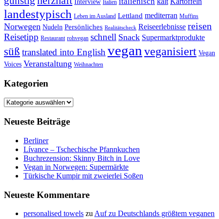
günstig
herzhaft
italienisch
kalt
Kartoffeln
Interview
Italien
landestypisch
mediterran
Lettland
Leben im Ausland
Muffins
reisen
Norwegen
Reiseerlebnisse
Persönliches
Nudeln
Realitätscheck
Reisetipp
schnell
Snack
Supermarktprodukte
Restaurant
rohvegan
vegan
veganisiert
süß
translated into English
Vegan
Veranstaltung
Voices
Weihnachten
Kategorien
Kategorien
Neueste Beiträge
Berliner
Lívance – Tschechische Pfannkuchen
Buchrezension: Skinny Bitch in Love
Vegan in Norwegen: Supermärkte
Türkische Kumpir mit zweierlei Soßen
Neueste Kommentare
personalised towels
zu
Auf zu Deutschlands größtem veganen