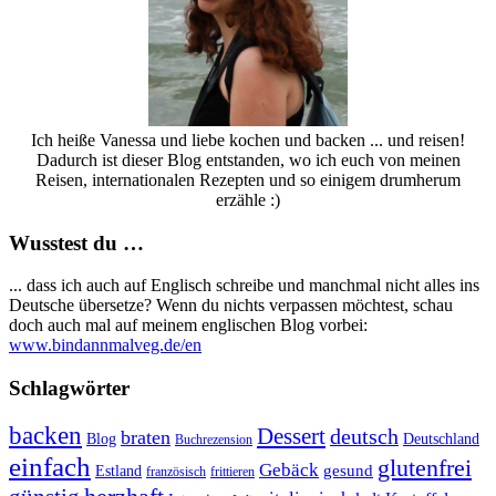
Ich heiße Vanessa und liebe kochen und backen ... und reisen!
Dadurch ist dieser Blog entstanden, wo ich euch von meinen
Reisen, internationalen Rezepten und so einigem drumherum
erzähle :)
Wusstest du …
... dass ich auch auf Englisch schreibe und manchmal nicht alles ins
Deutsche übersetze? Wenn du nichts verpassen möchtest, schau
doch auch mal auf meinem englischen Blog vorbei:
www.bindannmalveg.de/en
Schlagwörter
backen
Dessert
deutsch
braten
Blog
Deutschland
Buchrezension
einfach
glutenfrei
Gebäck
gesund
Estland
französisch
frittieren