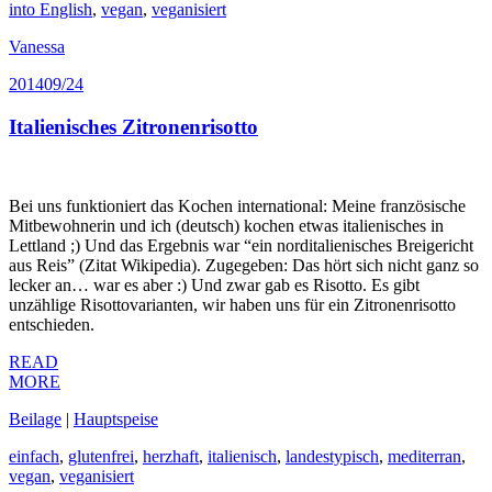
into English
,
vegan
,
veganisiert
Vanessa
2014
09/24
Italienisches Zitronenrisotto
Bei uns funktioniert das Kochen international: Meine französische
Mitbewohnerin und ich (deutsch) kochen etwas italienisches in
Lettland ;) Und das Ergebnis war “ein norditalienisches Breigericht
aus Reis” (Zitat Wikipedia). Zugegeben: Das hört sich nicht ganz so
lecker an… war es aber :) Und zwar gab es Risotto. Es gibt
unzählige Risottovarianten, wir haben uns für ein Zitronenrisotto
entschieden.
READ
MORE
Beilage
|
Hauptspeise
einfach
,
glutenfrei
,
herzhaft
,
italienisch
,
landestypisch
,
mediterran
,
vegan
,
veganisiert