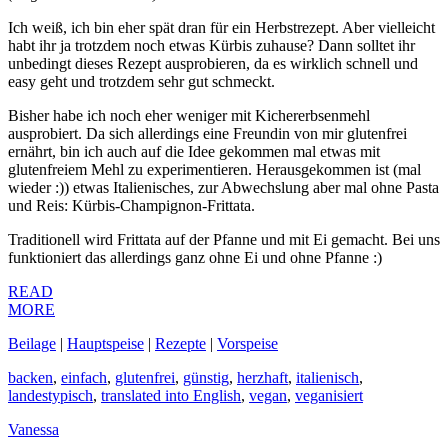
Ich weiß, ich bin eher spät dran für ein Herbstrezept. Aber vielleicht
habt ihr ja trotzdem noch etwas Kürbis zuhause? Dann solltet ihr
unbedingt dieses Rezept ausprobieren, da es wirklich schnell und
easy geht und trotzdem sehr gut schmeckt.
Bisher habe ich noch eher weniger mit Kichererbsenmehl
ausprobiert. Da sich allerdings eine Freundin von mir glutenfrei
ernährt, bin ich auch auf die Idee gekommen mal etwas mit
glutenfreiem Mehl zu experimentieren. Herausgekommen ist (mal
wieder :)) etwas Italienisches, zur Abwechslung aber mal ohne Pasta
und Reis: Kürbis-Champignon-Frittata.
Traditionell wird Frittata auf der Pfanne und mit Ei gemacht. Bei uns
funktioniert das allerdings ganz ohne Ei und ohne Pfanne :)
READ
MORE
Beilage
|
Hauptspeise
|
Rezepte
|
Vorspeise
backen
,
einfach
,
glutenfrei
,
günstig
,
herzhaft
,
italienisch
,
landestypisch
,
translated into English
,
vegan
,
veganisiert
Vanessa