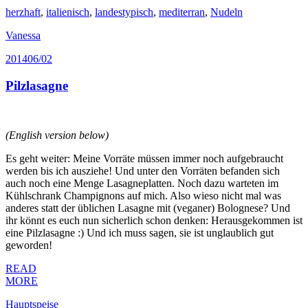
herzhaft
,
italienisch
,
landestypisch
,
mediterran
,
Nudeln
Vanessa
2014
06/02
Pilzlasagne
(English version below)
Es geht weiter: Meine Vorräte müssen immer noch aufgebraucht
werden bis ich ausziehe! Und unter den Vorräten befanden sich
auch noch eine Menge Lasagneplatten. Noch dazu warteten im
Kühlschrank Champignons auf mich. Also wieso nicht mal was
anderes statt der üblichen Lasagne mit (veganer) Bolognese? Und
ihr könnt es euch nun sicherlich schon denken: Herausgekommen ist
eine Pilzlasagne :) Und ich muss sagen, sie ist unglaublich gut
geworden!
READ
MORE
Hauptspeise