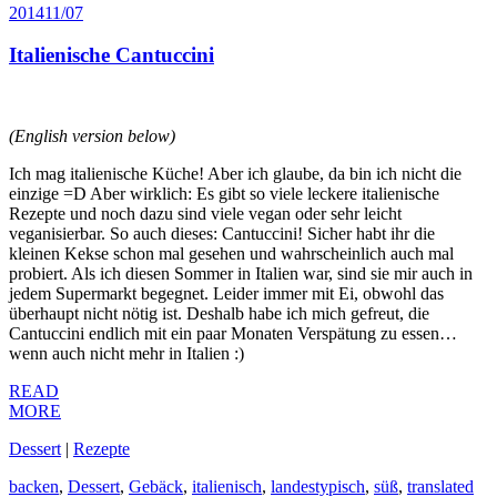
2014
11/07
Italienische Cantuccini
(English version below)
Ich mag italienische Küche! Aber ich glaube, da bin ich nicht die
einzige =D Aber wirklich: Es gibt so viele leckere italienische
Rezepte und noch dazu sind viele vegan oder sehr leicht
veganisierbar. So auch dieses: Cantuccini! Sicher habt ihr die
kleinen Kekse schon mal gesehen und wahrscheinlich auch mal
probiert. Als ich diesen Sommer in Italien war, sind sie mir auch in
jedem Supermarkt begegnet. Leider immer mit Ei, obwohl das
überhaupt nicht nötig ist. Deshalb habe ich mich gefreut, die
Cantuccini endlich mit ein paar Monaten Verspätung zu essen…
wenn auch nicht mehr in Italien :)
READ
MORE
Dessert
|
Rezepte
backen
,
Dessert
,
Gebäck
,
italienisch
,
landestypisch
,
süß
,
translated