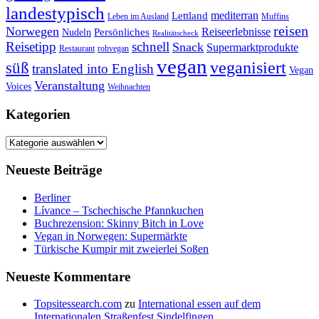
landestypisch
mediterran
Lettland
Leben im Ausland
Muffins
reisen
Norwegen
Reiseerlebnisse
Persönliches
Nudeln
Realitätscheck
Reisetipp
schnell
Snack
Supermarktprodukte
Restaurant
rohvegan
vegan
veganisiert
süß
translated into English
Vegan
Veranstaltung
Voices
Weihnachten
Kategorien
Kategorien
Neueste Beiträge
Berliner
Lívance – Tschechische Pfannkuchen
Buchrezension: Skinny Bitch in Love
Vegan in Norwegen: Supermärkte
Türkische Kumpir mit zweierlei Soßen
Neueste Kommentare
Topsitessearch.com
zu
International essen auf dem
Internationalen Straßenfest Sindelfingen