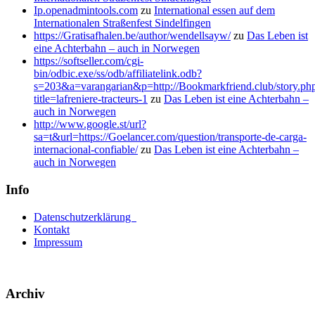
Ip.openadmintools.com
zu
International essen auf dem
Internationalen Straßenfest Sindelfingen
https://Gratisafhalen.be/author/wendellsayw/
zu
Das Leben ist
eine Achterbahn – auch in Norwegen
https://softseller.com/cgi-
bin/odbic.exe/ss/odb/affiliatelink.odb?
s=203&a=varangarian&p=http://Bookmarkfriend.club/story.ph
title=lafreniere-tracteurs-1
zu
Das Leben ist eine Achterbahn –
auch in Norwegen
http://www.google.st/url?
sa=t&url=https://Goelancer.com/question/transporte-de-carga-
internacional-confiable/
zu
Das Leben ist eine Achterbahn –
auch in Norwegen
Info
Datenschutzerklärung
Kontakt
Impressum
Archiv