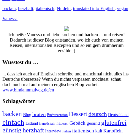
backen
,
herzhaft
,
italienisch
,
Nudeln
,
translated into English
,
vegan
Vanessa
Ich heiße Vanessa und liebe kochen und backen ... und reisen!
Dadurch ist dieser Blog entstanden, wo ich euch von meinen
Reisen, internationalen Rezepten und so einigem drumherum
erzähle :)
Wusstest du …
... dass ich auch auf Englisch schreibe und manchmal nicht alles ins
Deutsche übersetze? Wenn du nichts verpassen möchtest, schau
doch auch mal auf meinem englischen Blog vorbei:
www.bindannmalveg.de/en
Schlagwörter
backen
Dessert
deutsch
braten
Blog
Deutschland
Buchrezension
einfach
glutenfrei
Gebäck
gesund
Estland
französisch
frittieren
günstig
herzhaft
italienisch
kalt
Kartoffeln
Interview
Italien