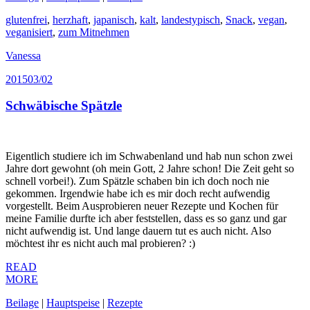
glutenfrei
,
herzhaft
,
japanisch
,
kalt
,
landestypisch
,
Snack
,
vegan
,
veganisiert
,
zum Mitnehmen
Vanessa
2015
03/02
Schwäbische Spätzle
Eigentlich studiere ich im Schwabenland und hab nun schon zwei
Jahre dort gewohnt (oh mein Gott, 2 Jahre schon! Die Zeit geht so
schnell vorbei!). Zum Spätzle schaben bin ich doch noch nie
gekommen. Irgendwie habe ich es mir doch recht aufwendig
vorgestellt. Beim Ausprobieren neuer Rezepte und Kochen für
meine Familie durfte ich aber feststellen, dass es so ganz und gar
nicht aufwendig ist. Und lange dauern tut es auch nicht. Also
möchtest ihr es nicht auch mal probieren? :)
READ
MORE
Beilage
|
Hauptspeise
|
Rezepte