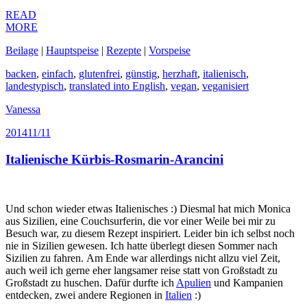
READ
MORE
Beilage
|
Hauptspeise
|
Rezepte
|
Vorspeise
backen
,
einfach
,
glutenfrei
,
günstig
,
herzhaft
,
italienisch
,
landestypisch
,
translated into English
,
vegan
,
veganisiert
Vanessa
2014
11/11
Italienische Kürbis-Rosmarin-Arancini
Und schon wieder etwas Italienisches :) Diesmal hat mich Monica
aus Sizilien, eine Couchsurferin, die vor einer Weile bei mir zu
Besuch war, zu diesem Rezept inspiriert. Leider bin ich selbst noch
nie in Sizilien gewesen. Ich hatte überlegt diesen Sommer nach
Sizilien zu fahren. Am Ende war allerdings nicht allzu viel Zeit,
auch weil ich gerne eher langsamer reise statt von Großstadt zu
Großstadt zu huschen. Dafür durfte ich
Apulien
und Kampanien
entdecken, zwei andere Regionen in
Italien
:)