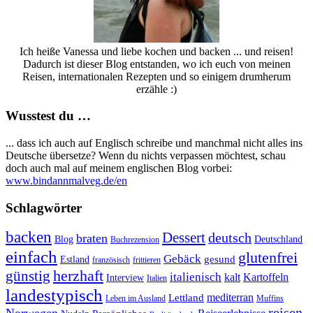
Ich heiße Vanessa und liebe kochen und backen ... und reisen!
Dadurch ist dieser Blog entstanden, wo ich euch von meinen
Reisen, internationalen Rezepten und so einigem drumherum
erzähle :)
Wusstest du …
... dass ich auch auf Englisch schreibe und manchmal nicht alles ins
Deutsche übersetze? Wenn du nichts verpassen möchtest, schau
doch auch mal auf meinem englischen Blog vorbei:
www.bindannmalveg.de/en
Schlagwörter
backen
Dessert
deutsch
braten
Blog
Deutschland
Buchrezension
einfach
glutenfrei
Gebäck
gesund
Estland
französisch
frittieren
günstig
herzhaft
italienisch
kalt
Kartoffeln
Interview
Italien
landestypisch
mediterran
Lettland
Leben im Ausland
Muffins
reisen