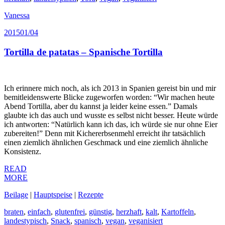
Vanessa
2015
01/04
Tortilla de patatas – Spanische Tortilla
Ich erinnere mich noch, als ich 2013 in Spanien gereist bin und mir
bemitleidenswerte Blicke zugeworfen worden: “Wir machen heute
Abend Tortilla, aber du kannst ja leider keine essen.” Damals
glaubte ich das auch und wusste es selbst nicht besser. Heute würde
ich antworten: “Natürlich kann ich das, ich würde sie nur ohne Eier
zubereiten!” Denn mit Kichererbsenmehl erreicht ihr tatsächlich
einen ziemlich ähnlichen Geschmack und eine ziemlich ähnliche
Konsistenz.
READ
MORE
Beilage
|
Hauptspeise
|
Rezepte
braten
,
einfach
,
glutenfrei
,
günstig
,
herzhaft
,
kalt
,
Kartoffeln
,
landestypisch
,
Snack
,
spanisch
,
vegan
,
veganisiert