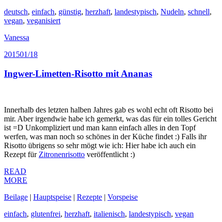
deutsch
,
einfach
,
günstig
,
herzhaft
,
landestypisch
,
Nudeln
,
schnell
,
vegan
,
veganisiert
Vanessa
2015
01/18
Ingwer-Limetten-Risotto mit Ananas
Innerhalb des letzten halben Jahres gab es wohl echt oft Risotto bei
mir. Aber irgendwie habe ich gemerkt, was das für ein tolles Gericht
ist =D Unkompliziert und man kann einfach alles in den Topf
werfen, was man noch so schönes in der Küche findet :) Falls ihr
Risotto übrigens so sehr mögt wie ich: Hier habe ich auch ein
Rezept für
Zitronenrisotto
veröffentlicht :)
READ
MORE
Beilage
|
Hauptspeise
|
Rezepte
|
Vorspeise
einfach
,
glutenfrei
,
herzhaft
,
italienisch
,
landestypisch
,
vegan