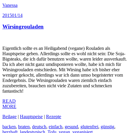
Vanessa
2015
01/14
Wirsingrouladen
Eigentlich sollte es an Heiligabend (vegane) Rouladen als
Hauptspeise geben. Allerdings sollte es wohl nicht sein: Die Soja-
Bigsteaks, die ich dafür benutzen wollte, waren leider ausverkauft.
Da ich aber nicht ganz umdisponieren wollte, habe ich mich für
Wirsingrouladen entschieden. Mit Wirsing habe ich bisher eher
weniger gekocht, allerdings war ich dann umso begeisterter vom
Endergebnis. Die Wirsingrouladen waren ziemlich einfach
zuzubereiten, brauchen nicht viele Zutaten und schmecken
fantastisch!
READ
MORE
Beilage
|
Hauptspeise
|
Rezepte
backen
,
braten
,
deutsch
,
einfach
,
gesund
,
glutenfrei
,
günstig
,
herzhaft
,
landestypisch
,
Tofu
,
vegan
,
veganisiert