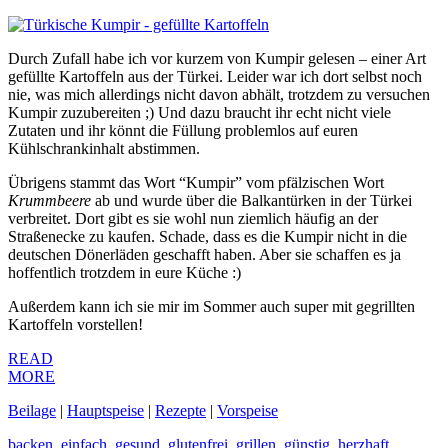
Durch Zufall habe ich vor kurzem von Kumpir gelesen – einer Art
gefüllte Kartoffeln aus der Türkei. Leider war ich dort selbst noch
nie, was mich allerdings nicht davon abhält, trotzdem zu versuchen
Kumpir zuzubereiten ;) Und dazu braucht ihr echt nicht viele
Zutaten und ihr könnt die Füllung problemlos auf euren
Kühlschrankinhalt abstimmen.
Übrigens stammt das Wort “Kumpir” vom pfälzischen Wort
Krummbeere
ab und wurde über die Balkantürken in der Türkei
verbreitet. Dort gibt es sie wohl nun ziemlich häufig an der
Straßenecke zu kaufen. Schade, dass es die Kumpir nicht in die
deutschen Dönerläden geschafft haben. Aber sie schaffen es ja
hoffentlich trotzdem in eure Küche :)
Außerdem kann ich sie mir im Sommer auch super mit gegrillten
Kartoffeln vorstellen!
READ
MORE
Beilage
|
Hauptspeise
|
Rezepte
|
Vorspeise
backen
,
einfach
,
gesund
,
glutenfrei
,
grillen
,
günstig
,
herzhaft
,