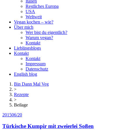
Italien
Restliches Europa
USA
Weltweit
Vegan kochen – wie?
Über mich
Wer bist du eigentlich?
Warum vegan?
Kontakt
Lieblingsblogs
Kontakt
Kontakt
Impressum
Datenschutz
English blog
Bin Dann Mal Veg
>
Rezepte
>
Beilage
2015
06/20
Türkische Kumpir mit zweierlei Soßen