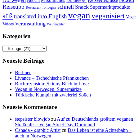
Norwegen
Reiseerlebnisse
Persönliches
Nudeln
Realitätscheck
Reisetipp
schnell
Snack
Supermarktprodukte
Restaurant
rohvegan
vegan
veganisiert
süß
translated into English
Vegan
Veranstaltung
Voices
Weihnachten
Kategorien
Kategorien
Neueste Beiträge
Berliner
Lívance – Tschechische Pfannkuchen
Buchrezension: Skinny Bitch in Love
Vegan in Norwegen: Supermärkte
Türkische Kumpir mit zweierlei Soßen
Neueste Kommentare
stepsister blowjob
zu
Auf zu Deutschlands größtem veganen
Straßenfest: Vegan Street Day Dortmund
Canada • graphic Artist
zu
Das Leben ist eine Achterbahn –
auch in Norwegen