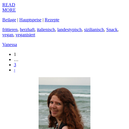
READ
MORE
Beilage
|
Hauptspeise
|
Rezepte
frittieren
,
herzhaft
,
italienisch
,
landestypisch
,
sizilianisch
,
Snack
,
vegan
,
veganisiert
Vanessa
1
…
3
›