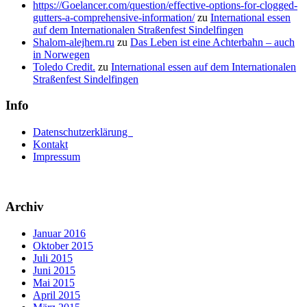
https://Goelancer.com/question/effective-options-for-clogged-
gutters-a-comprehensive-information/
zu
International essen
auf dem Internationalen Straßenfest Sindelfingen
Shalom-alejhem.ru
zu
Das Leben ist eine Achterbahn – auch
in Norwegen
Toledo Credit.
zu
International essen auf dem Internationalen
Straßenfest Sindelfingen
Info
Datenschutzerklärung
Kontakt
Impressum
Archiv
Januar 2016
Oktober 2015
Juli 2015
Juni 2015
Mai 2015
April 2015