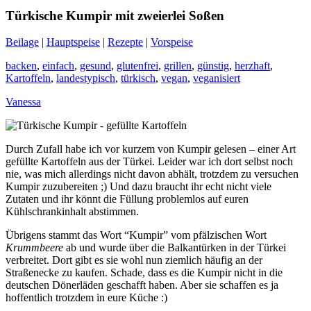
Türkische Kumpir mit zweierlei Soßen
Beilage
|
Hauptspeise
|
Rezepte
|
Vorspeise
backen
,
einfach
,
gesund
,
glutenfrei
,
grillen
,
günstig
,
herzhaft
,
Kartoffeln
,
landestypisch
,
türkisch
,
vegan
,
veganisiert
Vanessa
Durch Zufall habe ich vor kurzem von Kumpir gelesen – einer Art
gefüllte Kartoffeln aus der Türkei. Leider war ich dort selbst noch
nie, was mich allerdings nicht davon abhält, trotzdem zu versuchen
Kumpir zuzubereiten ;) Und dazu braucht ihr echt nicht viele
Zutaten und ihr könnt die Füllung problemlos auf euren
Kühlschrankinhalt abstimmen.
Übrigens stammt das Wort “Kumpir” vom pfälzischen Wort
Krummbeere
ab und wurde über die Balkantürken in der Türkei
verbreitet. Dort gibt es sie wohl nun ziemlich häufig an der
Straßenecke zu kaufen. Schade, dass es die Kumpir nicht in die
deutschen Dönerläden geschafft haben. Aber sie schaffen es ja
hoffentlich trotzdem in eure Küche :)