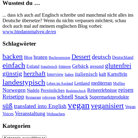
Wusstest du …
... dass ich auch auf Englisch schreibe und manchmal nicht alles ins
Deutsche übersetze? Wenn du nichts verpassen möchtest, schau
doch auch mal auf meinem englischen Blog vorbei:
www.bindannmalveg.de/en
Schlagwörter
backen
Dessert
deutsch
braten
Blog
Deutschland
Buchrezension
einfach
glutenfrei
Gebäck
gesund
Estland
französisch
frittieren
günstig
herzhaft
italienisch
kalt
Kartoffeln
Interview
Italien
landestypisch
mediterran
Lettland
Leben im Ausland
Muffins
reisen
Norwegen
Reiseerlebnisse
Persönliches
Nudeln
Realitätscheck
Reisetipp
schnell
Snack
Supermarktprodukte
Restaurant
rohvegan
vegan
veganisiert
süß
translated into English
Vegan
Veranstaltung
Voices
Weihnachten
Kategorien
Kategorien