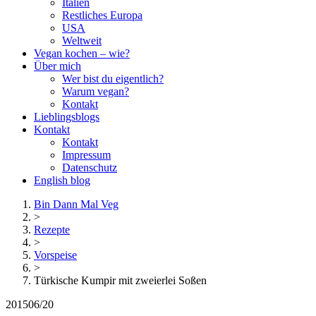
Italien
Restliches Europa
USA
Weltweit
Vegan kochen – wie?
Über mich
Wer bist du eigentlich?
Warum vegan?
Kontakt
Lieblingsblogs
Kontakt
Kontakt
Impressum
Datenschutz
English blog
Bin Dann Mal Veg
>
Rezepte
>
Vorspeise
>
Türkische Kumpir mit zweierlei Soßen
2015
06/20