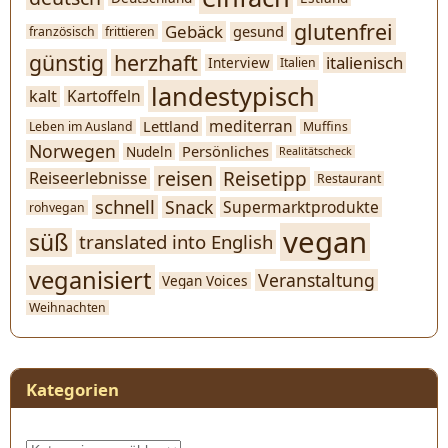
glutenfrei
Gebäck
gesund
französisch
frittieren
günstig
herzhaft
italienisch
Interview
Italien
landestypisch
kalt
Kartoffeln
mediterran
Lettland
Leben im Ausland
Muffins
Norwegen
Persönliches
Nudeln
Realitätscheck
reisen
Reisetipp
Reiseerlebnisse
Restaurant
schnell
Snack
Supermarktprodukte
rohvegan
vegan
süß
translated into English
veganisiert
Veranstaltung
Vegan Voices
Weihnachten
Kategorien
Kategorien