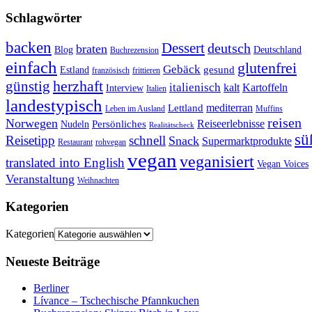
Schlagwörter
backen
Dessert
deutsch
braten
Blog
Deutschland
Buchrezension
einfach
glutenfrei
Gebäck
gesund
Estland
französisch
frittieren
günstig
herzhaft
italienisch
kalt
Kartoffeln
Interview
Italien
landestypisch
mediterran
Lettland
Leben im Ausland
Muffins
reisen
Norwegen
Reiseerlebnisse
Persönliches
Nudeln
Realitätscheck
sü
Reisetipp
schnell
Snack
Supermarktprodukte
Restaurant
rohvegan
vegan
veganisiert
translated into English
Vegan Voices
Veranstaltung
Weihnachten
Kategorien
Kategorien
Neueste Beiträge
Berliner
Lívance – Tschechische Pfannkuchen