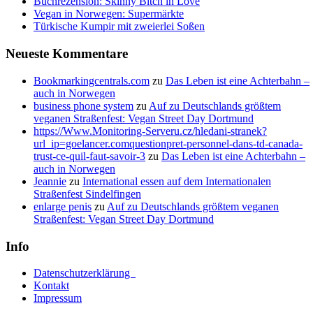
Buchrezension: Skinny Bitch in Love
Vegan in Norwegen: Supermärkte
Türkische Kumpir mit zweierlei Soßen
Neueste Kommentare
Bookmarkingcentrals.com
zu
Das Leben ist eine Achterbahn –
auch in Norwegen
business phone system
zu
Auf zu Deutschlands größtem
veganen Straßenfest: Vegan Street Day Dortmund
https://Www.Monitoring-Serveru.cz/hledani-stranek?
url_ip=goelancer.comquestionpret-personnel-dans-td-canada-
trust-ce-quil-faut-savoir-3
zu
Das Leben ist eine Achterbahn –
auch in Norwegen
Jeannie
zu
International essen auf dem Internationalen
Straßenfest Sindelfingen
enlarge penis
zu
Auf zu Deutschlands größtem veganen
Straßenfest: Vegan Street Day Dortmund
Info
Datenschutzerklärung
Kontakt
Impressum