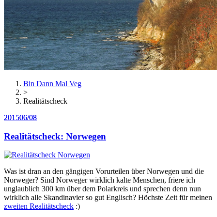
Bin Dann Mal Veg
>
Realitätscheck
2015
2015
06/08
06/08
Realitätscheck: Norwegen
Was ist dran an den gängigen Vorurteilen über Norwegen und die
Norweger? Sind Norweger wirklich kalte Menschen, friere ich
unglaublich 300 km über dem Polarkreis und sprechen denn nun
wirklich alle Skandinavier so gut Englisch? Höchste Zeit für meinen
zweiten Realitätscheck
:)