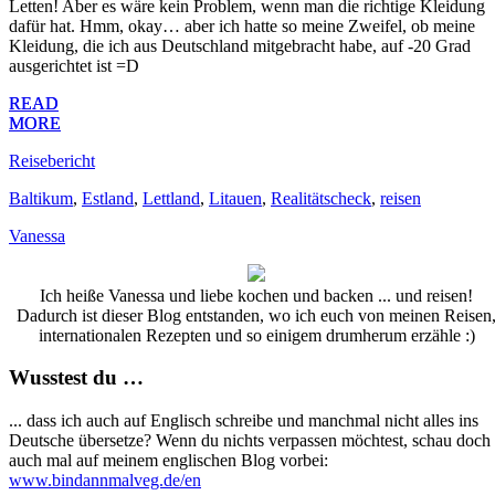
Letten! Aber es wäre kein Problem, wenn man die richtige Kleidung
dafür hat. Hmm, okay… aber ich hatte so meine Zweifel, ob meine
Kleidung, die ich aus Deutschland mitgebracht habe, auf -20 Grad
ausgerichtet ist =D
READ
READ
MORE
MORE
Reisebericht
Baltikum
,
Estland
,
Lettland
,
Litauen
,
Realitätscheck
,
reisen
Vanessa
Ich heiße Vanessa und liebe kochen und backen ... und reisen!
Dadurch ist dieser Blog entstanden, wo ich euch von meinen Reisen
internationalen Rezepten und so einigem drumherum erzähle :)
Wusstest du …
... dass ich auch auf Englisch schreibe und manchmal nicht alles ins
Deutsche übersetze? Wenn du nichts verpassen möchtest, schau doch
auch mal auf meinem englischen Blog vorbei:
www.bindannmalveg.de/en