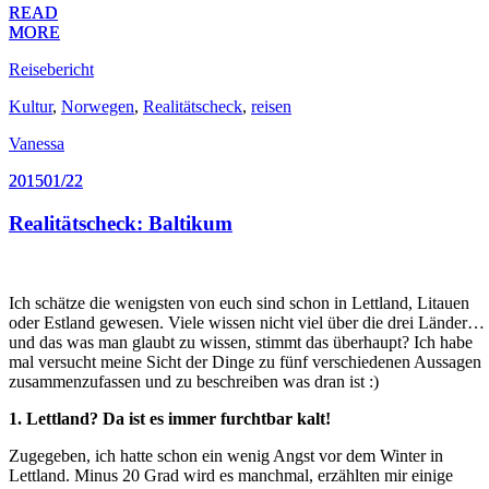
READ
READ
MORE
MORE
Reisebericht
Kultur
,
Norwegen
,
Realitätscheck
,
reisen
Vanessa
2015
2015
01/22
01/22
Realitätscheck: Baltikum
Ich schätze die wenigsten von euch sind schon in Lettland, Litauen
oder Estland gewesen. Viele wissen nicht viel über die drei Länder…
und das was man glaubt zu wissen, stimmt das überhaupt? Ich habe
mal versucht meine Sicht der Dinge zu fünf verschiedenen Aussagen
zusammenzufassen und zu beschreiben was dran ist :)
1. Lettland? Da ist es immer furchtbar kalt!
Zugegeben, ich hatte schon ein wenig Angst vor dem Winter in
Lettland. Minus 20 Grad wird es manchmal, erzählten mir einige