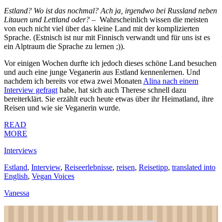
E
stland? Wo ist das nochmal? Ach ja, irgendwo bei Russland neben
Litauen und Lettland oder?
– Wahrscheinlich wissen die meisten
von euch nicht viel über das kleine Land mit der komplizierten
Sprache. (Estnisch ist nur mit Finnisch verwandt und für uns ist es
ein Alptraum die Sprache zu lernen ;)).
Vor einigen Wochen durfte ich jedoch dieses schöne Land besuchen
und auch eine junge Veganerin aus Estland kennenlernen. Und
nachdem ich bereits vor etwa zwei Monaten
Alina nach einem
Interview gefragt
habe, hat sich auch Therese schnell dazu
bereiterklärt. Sie erzählt euch heute etwas über ihr Heimatland, ihre
Reisen und wie sie Veganerin wurde.
READ
MORE
Interviews
Estland
,
Interview
,
Reiseerlebnisse
,
reisen
,
Reisetipp
,
translated into
English
,
Vegan Voices
Vanessa