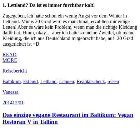
1. Lettland? Da ist es immer furchtbar kalt!
Zugegeben, ich hatte schon ein wenig Angst vor dem Winter in
Lettland. Minus 20 Grad wird es manchmal, erzählten mir einige
Letten! Aber es wäre kein Problem, wenn man die richtige Kleidung
dafür hat. Hmm, okay… aber ich hatte so meine Zweifel, ob meine
Kleidung, die ich aus Deutschland mitgebracht habe, auf -20 Grad
ausgerichtet ist =D
READ
MORE
Reisebericht
Baltikum
,
Estland
,
Lettland
,
Litauen
,
Realitätscheck
,
reisen
Vanessa
2014
12/01
Das einzige vegane Restaurant im Baltikum: Vegan
Restoran V in Tallinn