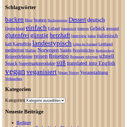
Schlagwörter
backen
Dessert
deutsch
braten
Blog
Buchrezension
einfach
Gebäck
gesund
Deutschland
Estland
französisch
frittieren
glutenfrei
günstig
herzhaft
italienisch
Interview
Italien
landestypisch
kalt
Kartoffeln
Lettland
Leben im Ausland
Norwegen
mediterran
Persönliches
Nudeln
Muffins
Realitätscheck
reisen
Reisetipp
schnell
Reiseerlebnisse
Restaurant
rohvegan
süß
translated into English
Snack
Supermarktprodukte
vegan
veganisiert
Veranstaltung
Vegan Voices
Weihnachten
Kategorien
Kategorien
Neueste Beiträge
Berliner