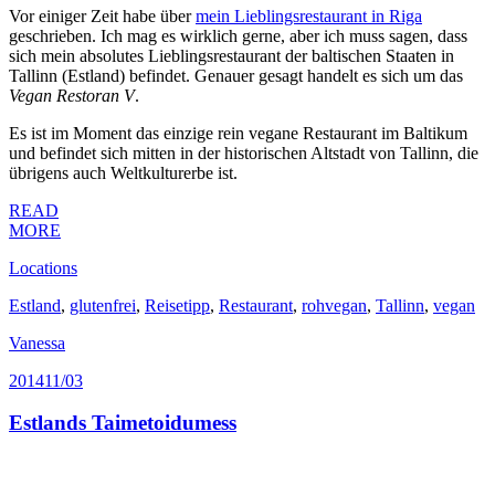
Vor einiger Zeit habe über
mein Lieblingsrestaurant in Riga
geschrieben. Ich mag es wirklich gerne, aber ich muss sagen, dass
sich mein absolutes Lieblingsrestaurant der baltischen Staaten in
Tallinn (Estland) befindet. Genauer gesagt handelt es sich um das
Vegan Restoran V
.
Es ist im Moment das einzige rein vegane Restaurant im Baltikum
und befindet sich mitten in der historischen Altstadt von Tallinn, die
übrigens auch Weltkulturerbe ist.
READ
MORE
Locations
Estland
,
glutenfrei
,
Reisetipp
,
Restaurant
,
rohvegan
,
Tallinn
,
vegan
Vanessa
2014
11/03
Estlands Taimetoidumess