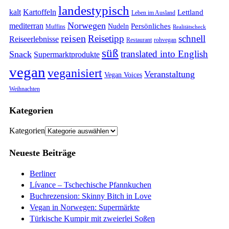
landestypisch
kalt
Kartoffeln
Lettland
Leben im Ausland
Norwegen
mediterran
Persönliches
Nudeln
Muffins
Realitätscheck
reisen
Reisetipp
schnell
Reiseerlebnisse
Restaurant
rohvegan
süß
translated into English
Snack
Supermarktprodukte
vegan
veganisiert
Veranstaltung
Vegan Voices
Weihnachten
Kategorien
Kategorien
Neueste Beiträge
Berliner
Lívance – Tschechische Pfannkuchen
Buchrezension: Skinny Bitch in Love
Vegan in Norwegen: Supermärkte
Türkische Kumpir mit zweierlei Soßen