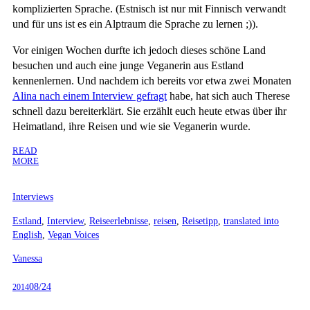
komplizierten Sprache. (Estnisch ist nur mit Finnisch verwandt
und für uns ist es ein Alptraum die Sprache zu lernen ;)).
Vor einigen Wochen durfte ich jedoch dieses schöne Land
besuchen und auch eine junge Veganerin aus Estland
kennenlernen. Und nachdem ich bereits vor etwa zwei Monaten
Alina nach einem Interview gefragt
habe, hat sich auch Therese
schnell dazu bereiterklärt. Sie erzählt euch heute etwas über ihr
Heimatland, ihre Reisen und wie sie Veganerin wurde.
READ
MORE
Interviews
Estland
,
Interview
,
Reiseerlebnisse
,
reisen
,
Reisetipp
,
translated into
English
,
Vegan Voices
Vanessa
08/24
2014