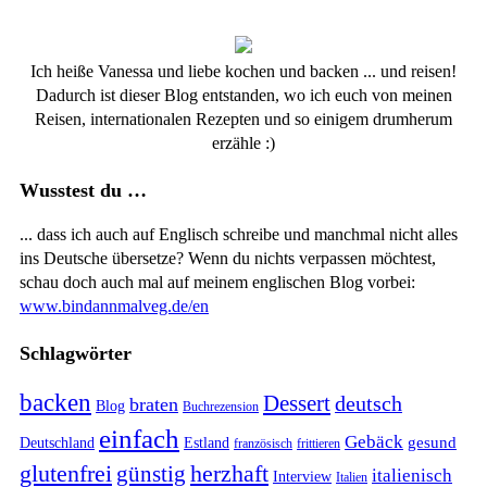
Ich heiße Vanessa und liebe kochen und backen ... und reisen!
Dadurch ist dieser Blog entstanden, wo ich euch von meinen
Reisen, internationalen Rezepten und so einigem drumherum
erzähle :)
Wusstest du …
... dass ich auch auf Englisch schreibe und manchmal nicht alles
ins Deutsche übersetze? Wenn du nichts verpassen möchtest,
schau doch auch mal auf meinem englischen Blog vorbei:
www.bindannmalveg.de/en
Schlagwörter
backen
Dessert
deutsch
braten
Blog
Buchrezension
einfach
Gebäck
gesund
Deutschland
Estland
französisch
frittieren
glutenfrei
günstig
herzhaft
italienisch
Interview
Italien