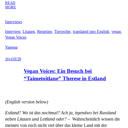
READ
MORE
Interviews
Interview
,
Litauen
,
Reisetipp
,
Tierrechte
,
translated into English
,
vegan
,
Vegan Voices
Vanessa
10/20
2014
Vegan Voices: Ein Besuch bei
“Taimetoitlane” Therese in Estland
(English version below)
E
stland? Wo ist das nochmal? Ach ja, irgendwo bei Russland
neben Litauen und Lettland oder?
– Wahrscheinlich wissen die
meisten von euch nicht viel über das kleine Land mit der