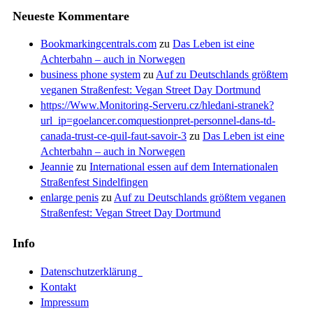
Neueste Kommentare
Bookmarkingcentrals.com
zu
Das Leben ist eine
Achterbahn – auch in Norwegen
business phone system
zu
Auf zu Deutschlands größtem
veganen Straßenfest: Vegan Street Day Dortmund
https://Www.Monitoring-Serveru.cz/hledani-stranek?
url_ip=goelancer.comquestionpret-personnel-dans-td-
canada-trust-ce-quil-faut-savoir-3
zu
Das Leben ist eine
Achterbahn – auch in Norwegen
Jeannie
zu
International essen auf dem Internationalen
Straßenfest Sindelfingen
enlarge penis
zu
Auf zu Deutschlands größtem veganen
Straßenfest: Vegan Street Day Dortmund
Info
Datenschutzerklärung
Kontakt
Impressum