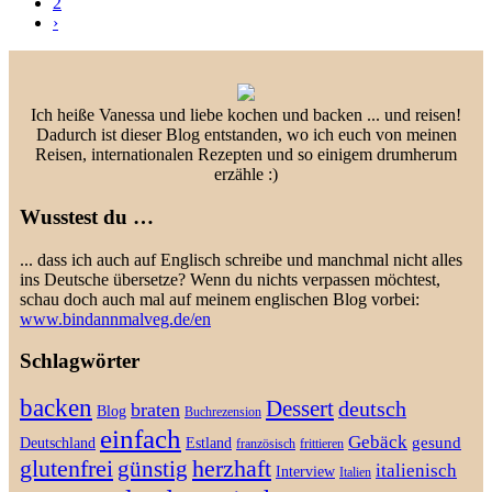
2
›
Ich heiße Vanessa und liebe kochen und backen ... und reisen!
Dadurch ist dieser Blog entstanden, wo ich euch von meinen
Reisen, internationalen Rezepten und so einigem drumherum
erzähle :)
Wusstest du …
... dass ich auch auf Englisch schreibe und manchmal nicht alles
ins Deutsche übersetze? Wenn du nichts verpassen möchtest,
schau doch auch mal auf meinem englischen Blog vorbei:
www.bindannmalveg.de/en
Schlagwörter
backen
Dessert
deutsch
braten
Blog
Buchrezension
einfach
Gebäck
gesund
Deutschland
Estland
französisch
frittieren
glutenfrei
günstig
herzhaft
italienisch
Interview
Italien