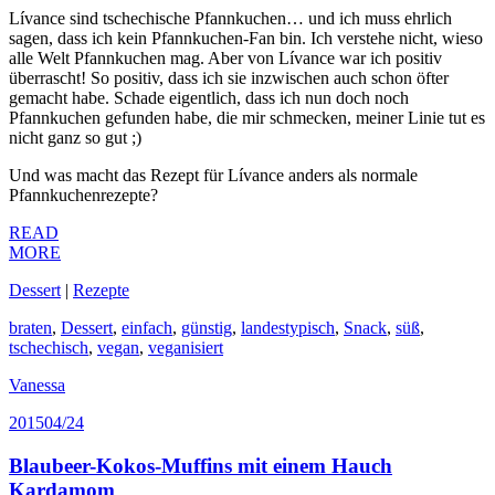
Lívance sind tschechische Pfannkuchen… und ich muss ehrlich
sagen, dass ich kein Pfannkuchen-Fan bin. Ich verstehe nicht, wieso
alle Welt Pfannkuchen mag. Aber von Lívance war ich positiv
überrascht! So positiv, dass ich sie inzwischen auch schon öfter
gemacht habe. Schade eigentlich, dass ich nun doch noch
Pfannkuchen gefunden habe, die mir schmecken, meiner Linie tut es
nicht ganz so gut ;)
Und was macht das Rezept für Lívance anders als normale
Pfannkuchenrezepte?
READ
MORE
Dessert
|
Rezepte
braten
,
Dessert
,
einfach
,
günstig
,
landestypisch
,
Snack
,
süß
,
tschechisch
,
vegan
,
veganisiert
Vanessa
2015
04/24
Blaubeer-Kokos-Muffins mit einem Hauch
Kardamom