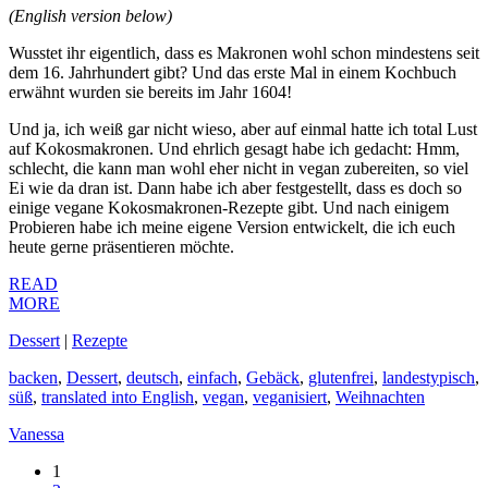
(English version below)
Wusstet ihr eigentlich, dass es Makronen wohl schon mindestens seit
dem 16. Jahrhundert gibt? Und das erste Mal in einem Kochbuch
erwähnt wurden sie bereits im Jahr 1604!
Und ja, ich weiß gar nicht wieso, aber auf einmal hatte ich total Lust
auf Kokosmakronen. Und ehrlich gesagt habe ich gedacht: Hmm,
schlecht, die kann man wohl eher nicht in vegan zubereiten, so viel
Ei wie da dran ist. Dann habe ich aber festgestellt, dass es doch so
einige vegane Kokosmakronen-Rezepte gibt. Und nach einigem
Probieren habe ich meine eigene Version entwickelt, die ich euch
heute gerne präsentieren möchte.
READ
MORE
Dessert
|
Rezepte
backen
,
Dessert
,
deutsch
,
einfach
,
Gebäck
,
glutenfrei
,
landestypisch
,
süß
,
translated into English
,
vegan
,
veganisiert
,
Weihnachten
Vanessa
1