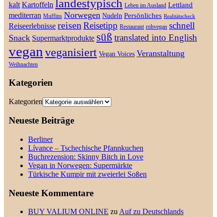
landestypisch
kalt
Kartoffeln
Lettland
Leben im Ausland
Norwegen
mediterran
Persönliches
Nudeln
Muffins
Realitätscheck
reisen
Reisetipp
schnell
Reiseerlebnisse
Restaurant
rohvegan
süß
translated into English
Snack
Supermarktprodukte
vegan
veganisiert
Veranstaltung
Vegan Voices
Weihnachten
Kategorien
Kategorien
Neueste Beiträge
Berliner
Lívance – Tschechische Pfannkuchen
Buchrezension: Skinny Bitch in Love
Vegan in Norwegen: Supermärkte
Türkische Kumpir mit zweierlei Soßen
Neueste Kommentare
BUY VALIUM ONLINE
zu
Auf zu Deutschlands