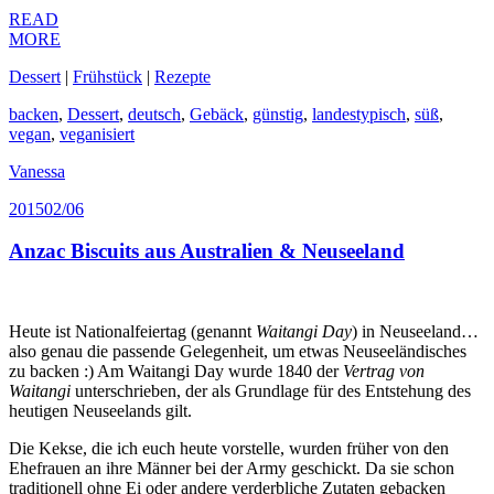
READ
MORE
Dessert
|
Frühstück
|
Rezepte
backen
,
Dessert
,
deutsch
,
Gebäck
,
günstig
,
landestypisch
,
süß
,
vegan
,
veganisiert
Vanessa
2015
02/06
Anzac Biscuits aus Australien & Neuseeland
Heute ist Nationalfeiertag (genannt
Waitangi Day
) in Neuseeland…
also genau die passende Gelegenheit, um etwas Neuseeländisches
zu backen :) Am Waitangi Day wurde 1840 der
Vertrag von
Waitangi
unterschrieben, der als Grundlage für des Entstehung des
heutigen Neuseelands gilt.
Die Kekse, die ich euch heute vorstelle, wurden früher von den
Ehefrauen an ihre Männer bei der Army geschickt. Da sie schon
traditionell ohne Ei oder andere verderbliche Zutaten gebacken