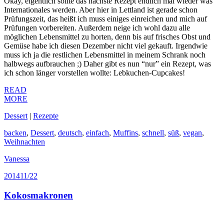
Okay, eigentlich sollte das nächste Rezept endlich mal wieder was
Internationales werden. Aber hier in Lettland ist gerade schon
Prüfungszeit, das heißt ich muss einiges einreichen und mich auf
Prüfungen vorbereiten. Außerdem neige ich wohl dazu alle
möglichen Lebensmittel zu horten, denn bis auf frisches Obst und
Gemüse habe ich diesen Dezember nicht viel gekauft. Irgendwie
muss ich ja die restlichen Lebensmittel in meinem Schrank noch
halbwegs aufbrauchen ;) Daher gibt es nun “nur” ein Rezept, was
ich schon länger vorstellen wollte: Lebkuchen-Cupcakes!
READ
MORE
Dessert
|
Rezepte
backen
,
Dessert
,
deutsch
,
einfach
,
Muffins
,
schnell
,
süß
,
vegan
,
Weihnachten
Vanessa
2014
11/22
Kokosmakronen