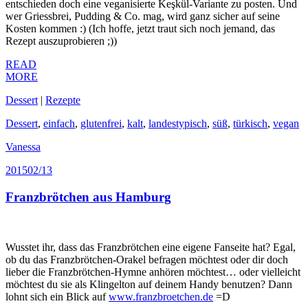
entschieden doch eine veganisierte Keşkül-Variante zu posten. Und
wer Griessbrei, Pudding & Co. mag, wird ganz sicher auf seine
Kosten kommen :) (Ich hoffe, jetzt traut sich noch jemand, das
Rezept auszuprobieren ;))
READ
MORE
Dessert
|
Rezepte
Dessert
,
einfach
,
glutenfrei
,
kalt
,
landestypisch
,
süß
,
türkisch
,
vegan
Vanessa
2015
02/13
Franzbrötchen aus Hamburg
Wusstet ihr, dass das Franzbrötchen eine eigene Fanseite hat? Egal,
ob du das Franzbrötchen-Orakel befragen möchtest oder dir doch
lieber die Franzbrötchen-Hymne anhören möchtest… oder vielleicht
möchtest du sie als Klingelton auf deinem Handy benutzen? Dann
lohnt sich ein Blick auf
www.franzbroetchen.de
=D