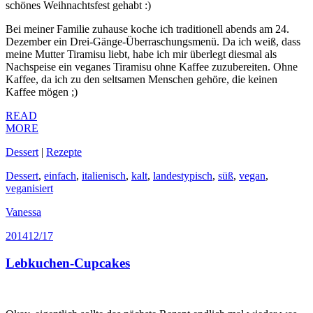
schönes Weihnachtsfest gehabt :)
Bei meiner Familie zuhause koche ich traditionell abends am 24.
Dezember ein Drei-Gänge-Überraschungsmenü. Da ich weiß, dass
meine Mutter Tiramisu liebt, habe ich mir überlegt diesmal als
Nachspeise ein veganes Tiramisu ohne Kaffee zuzubereiten. Ohne
Kaffee, da ich zu den seltsamen Menschen gehöre, die keinen
Kaffee mögen ;)
READ
MORE
Dessert
|
Rezepte
Dessert
,
einfach
,
italienisch
,
kalt
,
landestypisch
,
süß
,
vegan
,
veganisiert
Vanessa
2014
12/17
Lebkuchen-Cupcakes