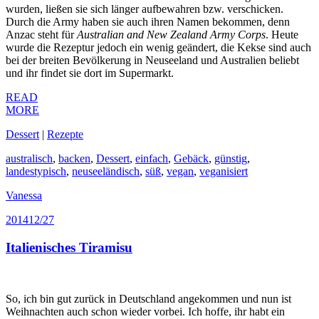
wurden, ließen sie sich länger aufbewahren bzw. verschicken.
Durch die Army haben sie auch ihren Namen bekommen, denn
Anzac steht für
Australian and New Zealand Army Corps
. Heute
wurde die Rezeptur jedoch ein wenig geändert, die Kekse sind auch
bei der breiten Bevölkerung in Neuseeland und Australien beliebt
und ihr findet sie dort im Supermarkt.
READ
MORE
Dessert
|
Rezepte
australisch
,
backen
,
Dessert
,
einfach
,
Gebäck
,
günstig
,
landestypisch
,
neuseeländisch
,
süß
,
vegan
,
veganisiert
Vanessa
2014
12/27
Italienisches Tiramisu
So, ich bin gut zurück in Deutschland angekommen und nun ist
Weihnachten auch schon wieder vorbei. Ich hoffe, ihr habt ein