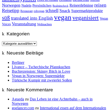
Leben im Ausland
Muffins
reisen
Norwegen
Reiseerlebnisse
Persönliches
Nudeln
Realitätscheck
Reisetipp
schnell
Snack
Supermarktprodukte
Restaurant
rohvegan
vegan
veganisiert
süß
translated into English
Vegan
Veranstaltung
Voices
Weihnachten
Kategorien
Kategorien
Neueste Beiträge
Berliner
Lívance – Tschechische Pfannkuchen
Buchrezension: Skinny Bitch in Love
Vegan in Norwegen: Supermärkte
Türkische Kumpir mit zweierlei Soßen
Neueste Kommentare
Agueda
zu
Das Leben ist eine Achterbahn – auch in
Norwegen
goelancer.com
zu
International essen auf dem Internationalen