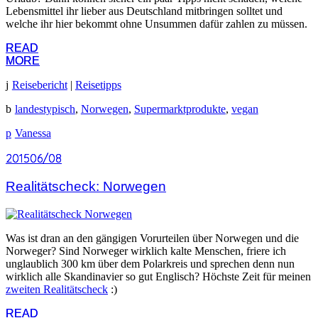
Lebensmittel ihr lieber aus Deutschland mitbringen solltet und
welche ihr hier bekommt ohne Unsummen dafür zahlen zu müssen.
READ
READ
MORE
MORE
Reisebericht
|
Reisetipps
landestypisch
,
Norwegen
,
Supermarktprodukte
,
vegan
Vanessa
2015
2015
06/08
06/08
Realitätscheck: Norwegen
Was ist dran an den gängigen Vorurteilen über Norwegen und die
Norweger? Sind Norweger wirklich kalte Menschen, friere ich
unglaublich 300 km über dem Polarkreis und sprechen denn nun
wirklich alle Skandinavier so gut Englisch? Höchste Zeit für meinen
zweiten Realitätscheck
:)
READ
READ