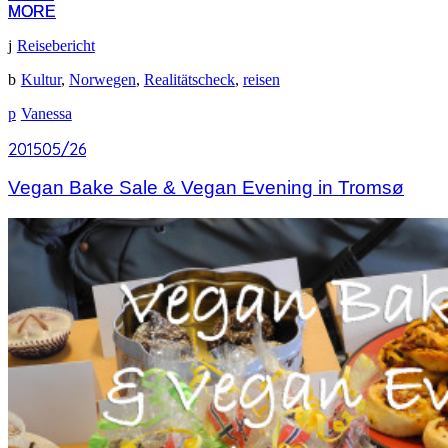
MORE
MORE
Reisebericht
Kultur
,
Norwegen
,
Realitätscheck
,
reisen
Vanessa
2015
2015
05/26
05/26
Vegan Bake Sale & Vegan Evening in Tromsø