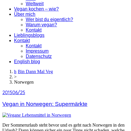
Weltweit
Vegan kochen – wie?
Über mich
Wer bist du eigentlich?
Warum vegan?
Kontakt
Lieblingsblogs
Kontakt
Kontakt
Impressum
Datenschutz
English blog
Bin Dann Mal Veg
>
Norwegen
2015
2015
06/25
06/25
Vegan in Norwegen: Supermärkte
Der Sommerurlaub steht bevor und es geht nach Norwegen in den
Urlaub? Dann können sicher ein paar Tipps nicht schaden, welche