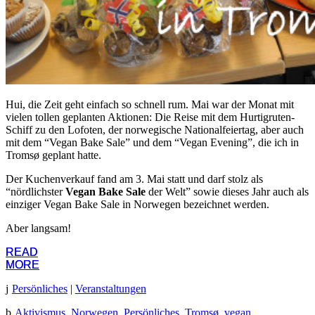
Hui, die Zeit geht einfach so schnell rum. Mai war der Monat mit
vielen tollen geplanten Aktionen: Die Reise mit dem Hurtigruten-
Schiff zu den Lofoten, der norwegische Nationalfeiertag, aber auch
mit dem “Vegan Bake Sale” und dem “Vegan Evening”, die ich in
Tromsø geplant hatte.
Der Kuchenverkauf fand am 3. Mai statt und darf stolz als
“nördlichster
Vegan Bake Sale
der Welt” sowie dieses Jahr auch als
einziger Vegan Bake Sale in Norwegen bezeichnet werden.
Aber langsam!
READ
READ
MORE
MORE
Persönliches
|
Veranstaltungen
Aktivismus
,
Norwegen
,
Persönliches
,
Tromsø
,
vegan
,