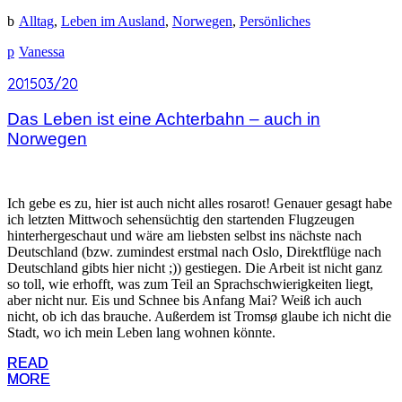
Alltag
,
Leben im Ausland
,
Norwegen
,
Persönliches
Vanessa
2015
2015
03/20
03/20
Das Leben ist eine Achterbahn – auch in
Norwegen
Ich gebe es zu, hier ist auch nicht alles rosarot! Genauer gesagt habe
ich letzten Mittwoch sehensüchtig den startenden Flugzeugen
hinterhergeschaut und wäre am liebsten selbst ins nächste nach
Deutschland (bzw. zumindest erstmal nach Oslo, Direktflüge nach
Deutschland gibts hier nicht ;)) gestiegen. Die Arbeit ist nicht ganz
so toll, wie erhofft, was zum Teil an Sprachschwierigkeiten liegt,
aber nicht nur. Eis und Schnee bis Anfang Mai? Weiß ich auch
nicht, ob ich das brauche. Außerdem ist Tromsø glaube ich nicht die
Stadt, wo ich mein Leben lang wohnen könnte.
READ
READ
MORE
MORE