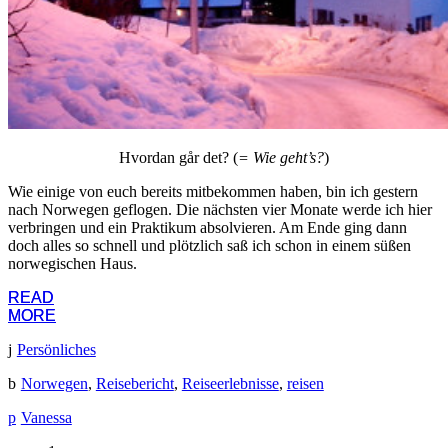
Hvordan går det? (
= Wie geht’s?
)
Wie einige von euch bereits mitbekommen haben, bin ich gestern
nach Norwegen geflogen. Die nächsten vier Monate werde ich hier
verbringen und ein Praktikum absolvieren. Am Ende ging dann
doch alles so schnell und plötzlich saß ich schon in einem süßen
norwegischen Haus.
READ
READ
MORE
MORE
Persönliches
Norwegen
,
Reisebericht
,
Reiseerlebnisse
,
reisen
Vanessa