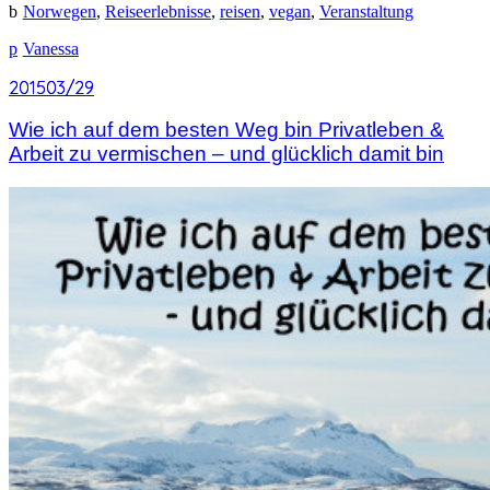
Norwegen
,
Reiseerlebnisse
,
reisen
,
vegan
,
Veranstaltung
Vanessa
2015
2015
03/29
03/29
Wie ich auf dem besten Weg bin Privatleben &
Arbeit zu vermischen – und glücklich damit bin