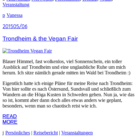
Veranstaltung
Vanessa
2015
2015
05/06
05/06
Trondheim & the Vegan Fair
Blauer Himmel, fast wolkenlos, viel Sonnenschein, ein toller
Ausblick auf Trondheim und eine unglaubliche Ruhe um mich
herum. Ich sitze nämlich gerade mitten im Wald bei Trondheim :)
Eigentlich hatte ich einige Pläne für meine Reise nach Trondheim:
Von hier sollte es nach Östersund, Sundsvall und schließlich zum
Wandern an die Höga Kusten in Schweden gehen. Nun ja, wie das
so ist, kommt aber dann doch alles etwas anders wie geplant,
besonders, wenn man so chaotisch reist wie ich.
READ
READ
MORE
MORE
Persönliches
|
Reisebericht
|
Veranstaltungen