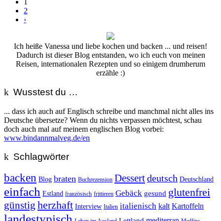
1
2
›
Ich heiße Vanessa und liebe kochen und backen ... und reisen!
Dadurch ist dieser Blog entstanden, wo ich euch von meinen
Reisen, internationalen Rezepten und so einigem drumherum
erzähle :)
Wusstest du …
... dass ich auch auf Englisch schreibe und manchmal nicht alles ins
Deutsche übersetze? Wenn du nichts verpassen möchtest, schau
doch auch mal auf meinem englischen Blog vorbei:
www.bindannmalveg.de/en
Schlagwörter
backen
Dessert
deutsch
braten
Blog
Deutschland
Buchrezension
einfach
glutenfrei
Gebäck
gesund
Estland
französisch
frittieren
günstig
herzhaft
italienisch
kalt
Kartoffeln
Interview
Italien
landestypisch
mediterran
Lettland