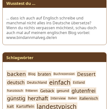
Wusstest du …
... dass ich auch auf Englisch schreibe und
manchmal nicht alles ins Deutsche übersetze?
Wenn du nichts verpassen möchtest, schau doch
auch mal auf meinem englischen Blog vorbei:
www.bindannmalveg.de/en
Schlagwörter
backen
Dessert
braten
Blog
Buchrezension
einfach
deutsch
Deutschland
Estland
glutenfrei
Gebäck
gesund
französisch
frittieren
günstig
herzhaft
italienisch
Interview
Italien
landestypisch
kalt
Kartoffeln