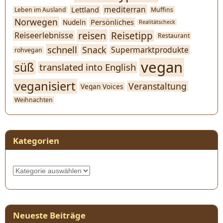
mediterran
Lettland
Leben im Ausland
Muffins
Norwegen
Persönliches
Nudeln
Realitätscheck
reisen
Reisetipp
Reiseerlebnisse
Restaurant
schnell
Snack
Supermarktprodukte
rohvegan
vegan
süß
translated into English
veganisiert
Veranstaltung
Vegan Voices
Weihnachten
Kategorien
Kategorien
Neueste Beiträge