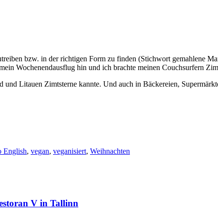
utreiben bzw. in der richtigen Form zu finden (Stichwort gemahlene Ma
 mein Wochenendausflug hin und ich brachte meinen Couchsurfern Zimt
and und Litauen Zimtsterne kannte. Und auch in Bäckereien, Supermärk
to English
,
vegan
,
veganisiert
,
Weihnachten
storan V in Tallinn