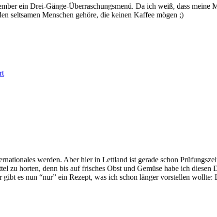
ember ein Drei-Gänge-Überraschungsmenü. Da ich weiß, dass meine Mutt
den seltsamen Menschen gehöre, die keinen Kaffee mögen ;)
rt
ernationales werden. Aber hier in Lettland ist gerade schon Prüfungsze
l zu horten, denn bis auf frisches Obst und Gemüse habe ich diesen De
gibt es nun “nur” ein Rezept, was ich schon länger vorstellen wollte