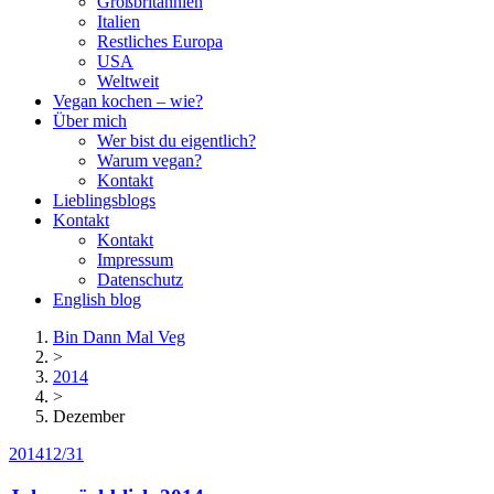
Großbritannien
Italien
Restliches Europa
USA
Weltweit
Vegan kochen – wie?
Über mich
Wer bist du eigentlich?
Warum vegan?
Kontakt
Lieblingsblogs
Kontakt
Kontakt
Impressum
Datenschutz
English blog
Bin Dann Mal Veg
>
2014
>
Dezember
2014
12/31