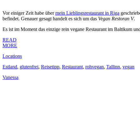
Vor einiger Zeit habe über
mein Lieblingsrestaurant in Riga
geschriebe
befindet. Genauer gesagt handelt es sich um das
Vegan Restoran V
.
Es ist im Moment das einzige rein vegane Restaurant im Baltikum und be
READ
MORE
Locations
Estland
,
glutenfrei
,
Reisetipp
,
Restaurant
,
rohvegan
,
Tallinn
,
vegan
Vanessa