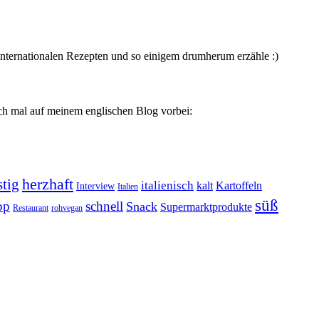
 internationalen Rezepten und so einigem drumherum erzähle :)
uch mal auf meinem englischen Blog vorbei:
tig
herzhaft
italienisch
kalt
Kartoffeln
Interview
Italien
süß
pp
schnell
Snack
Supermarktprodukte
Restaurant
rohvegan