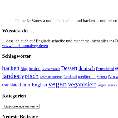
Ich heiße Vanessa und liebe kochen und backen ... und reisen
Wusstest du …
... dass ich auch auf Englisch schreibe und manchmal nicht alles in
www.bindannmalveg.de/en
Schlagwörter
e
backen
Dessert
deutsch
braten
Blog
Deutschland
Buchrezension
landestypisch
Norw
mediterran
Lettland
Leben im Ausland
Muffins
vegan
veganisiert
translated into English
Vegan Voices
Kategorien
Kategorien
Neueste Beiträge