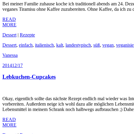
Bei meiner Familie zuhause koche ich traditionell abends am 24. Dez
veganes Tiramisu ohne Kaffee zuzubereiten. Ohne Kaffee, da ich zu 
READ
MORE
Dessert
|
Rezepte
Dessert
,
einfach
,
italienisch
,
kalt
,
landestypisch
,
süß
,
vegan
,
veganisie
Vanessa
2014
12/17
Lebkuchen-Cupcakes
Okay, eigentlich sollte das nächste Rezept endlich mal wieder was Int
vorbereiten. Außerdem neige ich wohl dazu alle möglichen Lebensmitte
Lebensmittel in meinem Schrank noch halbwegs aufbrauchen ;) Daher 
READ
MORE