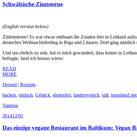
Schwäbische Zimtsterne
(English version below)
Ziiiimtsterne! Es war etwas mühsam die Zutaten hier in Lettland aufz
deutsches Weihnachtsfeeling in Riga und Litauen. Dort ging nämlich
Und um ehrlich zu sein, hat es mich gewundert, dass keiner in Lettl
befragte, fand ich heraus wieso:
READ
MORE
Dessert
|
Rezepte
backen
,
einfach
,
Gebäck
,
glutenfrei
,
landestypisch
,
süß
,
translated in
Vanessa
2014
12/01
Das einzige vegane Restaurant im Baltikum: Vegan Re