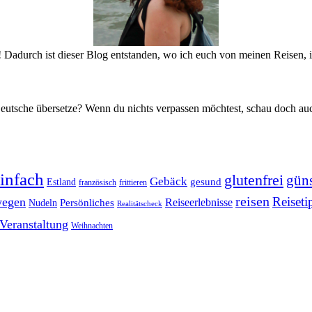
! Dadurch ist dieser Blog entstanden, wo ich euch von meinen Reisen,
s Deutsche übersetze? Wenn du nichts verpassen möchtest, schau doch a
infach
glutenfrei
güns
Gebäck
gesund
Estland
französisch
frittieren
reisen
Reiseti
egen
Reiseerlebnisse
Persönliches
Nudeln
Realitätscheck
Veranstaltung
Weihnachten