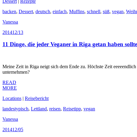
Dessert
|
Rezepte
backen
,
Dessert
,
deutsch
,
einfach
,
Muffins
,
schnell
,
süß
,
vegan
,
Weih
Vanessa
2014
12/13
11 Dinge, die jeder Veganer in Riga getan haben sollt
Meine Zeit in Riga neigt sich dem Ende zu. Höchste Zeit eeeeendlich d
unternehmen?
READ
MORE
Locations
|
Reisebericht
landestypisch
,
Lettland
,
reisen
,
Reisetipp
,
vegan
Vanessa
2014
12/05