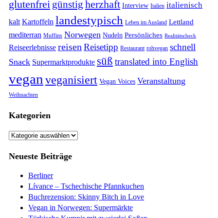
glutenfrei
günstig
herzhaft
italienisch
Interview
Italien
landestypisch
kalt
Kartoffeln
Lettland
Leben im Ausland
Norwegen
mediterran
Persönliches
Nudeln
Muffins
Realitätscheck
reisen
Reisetipp
schnell
Reiseerlebnisse
Restaurant
rohvegan
süß
translated into English
Snack
Supermarktprodukte
vegan
veganisiert
Veranstaltung
Vegan Voices
Weihnachten
Kategorien
Kategorien
Neueste Beiträge
Berliner
Lívance – Tschechische Pfannkuchen
Buchrezension: Skinny Bitch in Love
Vegan in Norwegen: Supermärkte