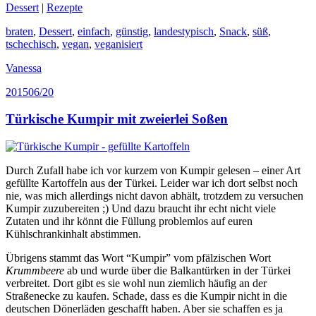
Dessert
|
Rezepte
braten
,
Dessert
,
einfach
,
günstig
,
landestypisch
,
Snack
,
süß
,
tschechisch
,
vegan
,
veganisiert
Vanessa
2015
06/20
Türkische Kumpir mit zweierlei Soßen
Durch Zufall habe ich vor kurzem von Kumpir gelesen – einer Art
gefüllte Kartoffeln aus der Türkei. Leider war ich dort selbst noch
nie, was mich allerdings nicht davon abhält, trotzdem zu versuchen
Kumpir zuzubereiten ;) Und dazu braucht ihr echt nicht viele
Zutaten und ihr könnt die Füllung problemlos auf euren
Kühlschrankinhalt abstimmen.
Übrigens stammt das Wort “Kumpir” vom pfälzischen Wort
Krummbeere
ab und wurde über die Balkantürken in der Türkei
verbreitet. Dort gibt es sie wohl nun ziemlich häufig an der
Straßenecke zu kaufen. Schade, dass es die Kumpir nicht in die
deutschen Dönerläden geschafft haben. Aber sie schaffen es ja