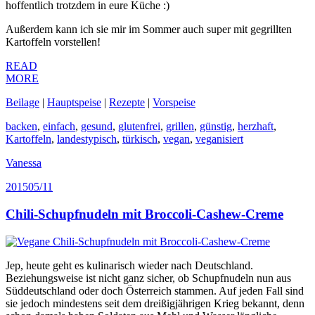
hoffentlich trotzdem in eure Küche :)
Außerdem kann ich sie mir im Sommer auch super mit gegrillten
Kartoffeln vorstellen!
READ
MORE
Beilage
|
Hauptspeise
|
Rezepte
|
Vorspeise
backen
,
einfach
,
gesund
,
glutenfrei
,
grillen
,
günstig
,
herzhaft
,
Kartoffeln
,
landestypisch
,
türkisch
,
vegan
,
veganisiert
Vanessa
2015
05/11
Chili-Schupfnudeln mit Broccoli-Cashew-Creme
Jep, heute geht es kulinarisch wieder nach Deutschland.
Beziehungsweise ist nicht ganz sicher, ob Schupfnudeln nun aus
Süddeutschland oder doch Österreich stammen. Auf jeden Fall sind
sie jedoch mindestens seit dem dreißigjährigen Krieg bekannt, denn