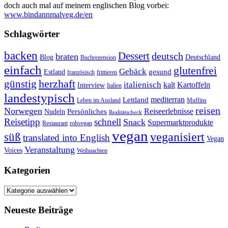
doch auch mal auf meinem englischen Blog vorbei:
www.bindannmalveg.de/en
Schlagwörter
backen
Dessert
deutsch
braten
Blog
Deutschland
Buchrezension
einfach
glutenfrei
Gebäck
gesund
Estland
französisch
frittieren
günstig
herzhaft
italienisch
kalt
Kartoffeln
Interview
Italien
landestypisch
mediterran
Lettland
Leben im Ausland
Muffins
reisen
Norwegen
Reiseerlebnisse
Persönliches
Nudeln
Realitätscheck
Reisetipp
schnell
Snack
Supermarktprodukte
Restaurant
rohvegan
vegan
veganisiert
süß
translated into English
Vegan
Veranstaltung
Voices
Weihnachten
Kategorien
Kategorien
Neueste Beiträge