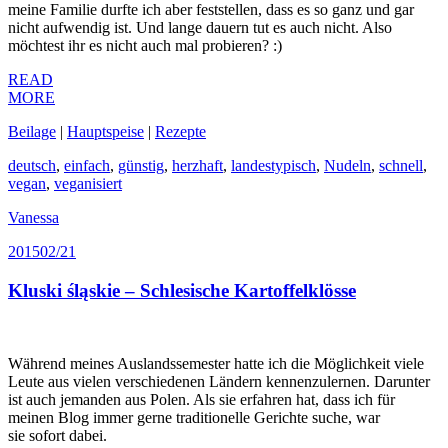
meine Familie durfte ich aber feststellen, dass es so ganz und gar
nicht aufwendig ist. Und lange dauern tut es auch nicht. Also
möchtest ihr es nicht auch mal probieren? :)
READ
MORE
Beilage
|
Hauptspeise
|
Rezepte
deutsch
,
einfach
,
günstig
,
herzhaft
,
landestypisch
,
Nudeln
,
schnell
,
vegan
,
veganisiert
Vanessa
2015
02/21
Kluski śląskie – Schlesische Kartoffelklösse
Während meines Auslandssemester hatte ich die Möglichkeit viele
Leute aus vielen verschiedenen Ländern kennenzulernen. Darunter
ist auch jemanden aus Polen. Als sie erfahren hat, dass ich für
meinen Blog immer gerne traditionelle Gerichte suche, war
sie sofort dabei.