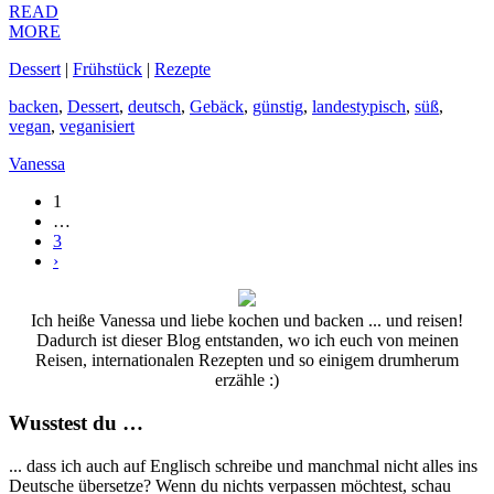
READ
MORE
Dessert
|
Frühstück
|
Rezepte
backen
,
Dessert
,
deutsch
,
Gebäck
,
günstig
,
landestypisch
,
süß
,
vegan
,
veganisiert
Vanessa
1
…
3
›
Ich heiße Vanessa und liebe kochen und backen ... und reisen!
Dadurch ist dieser Blog entstanden, wo ich euch von meinen
Reisen, internationalen Rezepten und so einigem drumherum
erzähle :)
Wusstest du …
... dass ich auch auf Englisch schreibe und manchmal nicht alles ins
Deutsche übersetze? Wenn du nichts verpassen möchtest, schau