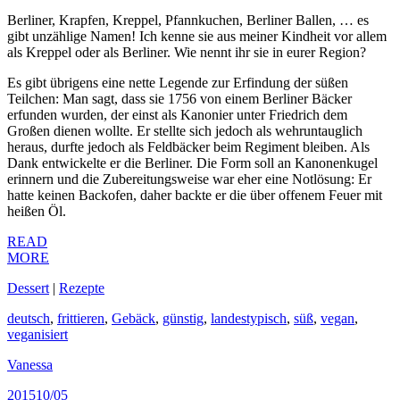
Berliner, Krapfen, Kreppel, Pfannkuchen, Berliner Ballen, … es
gibt unzählige Namen! Ich kenne sie aus meiner Kindheit vor allem
als Kreppel oder als Berliner. Wie nennt ihr sie in eurer Region?
Es gibt übrigens eine nette Legende zur Erfindung der süßen
Teilchen: Man sagt, dass sie 1756 von einem Berliner Bäcker
erfunden wurden, der einst als Kanonier unter Friedrich dem
Großen dienen wollte. Er stellte sich jedoch als wehruntauglich
heraus, durfte jedoch als Feldbäcker beim Regiment bleiben. Als
Dank entwickelte er die Berliner. Die Form soll an Kanonenkugel
erinnern und die Zubereitungsweise war eher eine Notlösung: Er
hatte keinen Backofen, daher backte er die über offenem Feuer mit
heißen Öl.
READ
MORE
Dessert
|
Rezepte
deutsch
,
frittieren
,
Gebäck
,
günstig
,
landestypisch
,
süß
,
vegan
,
veganisiert
Vanessa
2015
10/05