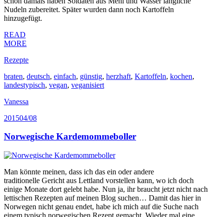
schon damals haben Soldaten aus Mehl und Wasser längliche
Nudeln zubereitet. Später wurden dann noch Kartoffeln
hinzugefügt.
READ
MORE
Rezepte
braten
,
deutsch
,
einfach
,
günstig
,
herzhaft
,
Kartoffeln
,
kochen
,
landestypisch
,
vegan
,
veganisiert
Vanessa
2015
04/08
Norwegische Kardemommeboller
Man könnte meinen, dass ich das ein oder andere
traditionelle Gericht aus Lettland vorstellen kann, wo ich doch
einige Monate dort gelebt habe. Nun ja, ihr braucht jetzt nicht nach
lettischen Rezepten auf meinen Blog suchen… Damit das hier in
Norwegen nicht genau endet, habe ich mich auf die Suche nach
einem typisch norwegischen Rezept gemacht. Wieder mal eine