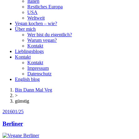
Italien
Restliches Europa
USA
Weltweit
Vegan kochen – wie?
Über mich
Wer bist du eigentlich?
Warum vegan?
Kontakt
Lieblingsblogs
Kontakt
Kontakt
Impressum
Datenschutz
English blog
Bin Dann Mal Veg
>
günstig
2016
01/25
Berliner