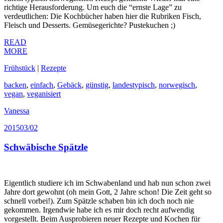
richtige Herausforderung. Um euch die “ernste Lage” zu
verdeutlichen: Die Kochbücher haben hier die Rubriken Fisch,
Fleisch und Desserts. Gemüsegerichte? Pustekuchen ;)
READ
MORE
Frühstück
|
Rezepte
backen
,
einfach
,
Gebäck
,
günstig
,
landestypisch
,
norwegisch
,
vegan
,
veganisiert
Vanessa
2015
03/02
Schwäbische Spätzle
Eigentlich studiere ich im Schwabenland und hab nun schon zwei
Jahre dort gewohnt (oh mein Gott, 2 Jahre schon! Die Zeit geht so
schnell vorbei!). Zum Spätzle schaben bin ich doch noch nie
gekommen. Irgendwie habe ich es mir doch recht aufwendig
vorgestellt. Beim Ausprobieren neuer Rezepte und Kochen für