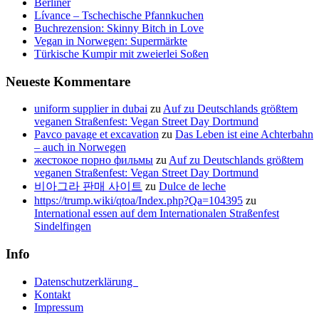
Berliner
Lívance – Tschechische Pfannkuchen
Buchrezension: Skinny Bitch in Love
Vegan in Norwegen: Supermärkte
Türkische Kumpir mit zweierlei Soßen
Neueste Kommentare
uniform supplier in dubai
zu
Auf zu Deutschlands größtem
veganen Straßenfest: Vegan Street Day Dortmund
Pavco pavage et excavation
zu
Das Leben ist eine Achterbahn
– auch in Norwegen
жестокое порно фильмы
zu
Auf zu Deutschlands größtem
veganen Straßenfest: Vegan Street Day Dortmund
비아그라 판매 사이트
zu
Dulce de leche
https://trump.wiki/qtoa/Index.php?Qa=104395
zu
International essen auf dem Internationalen Straßenfest
Sindelfingen
Info
Datenschutzerklärung
Kontakt
Impressum