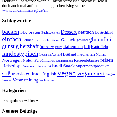
Deutsche übersetze? Wenn du nichts verpassen möchtest, schau
doch auch mal auf meinem englischen Blog vorbei:
www.bindannmalveg.de/en
Schlagwörter
backen
Dessert
deutsch
braten
Blog
Deutschland
Buchrezension
einfach
glutenfrei
Gebäck
gesund
Estland
französisch
frittieren
günstig
herzhaft
italienisch
kalt
Kartoffeln
Interview
Italien
landestypisch
mediterran
Lettland
Leben im Ausland
Muffins
reisen
Norwegen
Reiseerlebnisse
Persönliches
Nudeln
Realitätscheck
Reisetipp
schnell
Snack
Supermarktprodukte
Restaurant
rohvegan
vegan
veganisiert
süß
translated into English
Vegan
Veranstaltung
Voices
Weihnachten
Kategorien
Kategorien
Neueste Beiträge