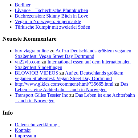
Berliner
Lívance – Tschechische Pfannkuchen
Buchrezension: Skinny Bitch in Love
Vegan in Norwegen: Supermärkte
Türkische Kumpir mit zweierlei Soßen
Neueste Kommentare
buy viagra online
zu
Auf zu Deutschlands größtem veganen
Straßenfest: Vegan Street Day Dortmund
vn22vip.com
zu
International essen auf dem Internationalen
Straßenfest Sindelfingen
BLOWJOB VIDEOS
zu
Auf zu Deutschlands größtem
veganen Straßenfest: Vegan Street Day Dortmund
http://www.glklcs.com/comment/html/?35665.html
zu
Das
Leben ist eine Achterbahn – auch in Norwegen
Transport Gilles Tessier Inc
zu
Das Leben ist eine Achterbahn
– auch in Norwegen
Info
Datenschutzerklärung
Kontakt
Impressum