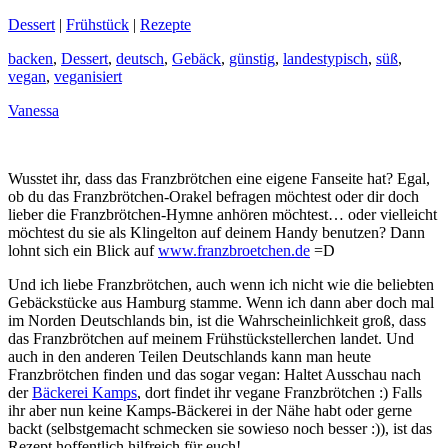
Dessert
|
Frühstück
|
Rezepte
backen
,
Dessert
,
deutsch
,
Gebäck
,
günstig
,
landestypisch
,
süß
,
vegan
,
veganisiert
Vanessa
Wusstet ihr, dass das Franzbrötchen eine eigene Fanseite hat? Egal,
ob du das Franzbrötchen-Orakel befragen möchtest oder dir doch
lieber die Franzbrötchen-Hymne anhören möchtest… oder vielleicht
möchtest du sie als Klingelton auf deinem Handy benutzen? Dann
lohnt sich ein Blick auf
www.franzbroetchen.de
=D
Und ich liebe Franzbrötchen, auch wenn ich nicht wie die beliebten
Gebäckstücke aus Hamburg stamme. Wenn ich dann aber doch mal
im Norden Deutschlands bin, ist die Wahrscheinlichkeit groß, dass
das Franzbrötchen auf meinem Frühstückstellerchen landet. Und
auch in den anderen Teilen Deutschlands kann man heute
Franzbrötchen finden und das sogar vegan: Haltet Ausschau nach
der
Bäckerei Kamps
, dort findet ihr vegane Franzbrötchen :) Falls
ihr aber nun keine Kamps-Bäckerei in der Nähe habt oder gerne
backt (selbstgemacht schmecken sie sowieso noch besser :)), ist das
Rezept hoffentlich hilfreich für euch!