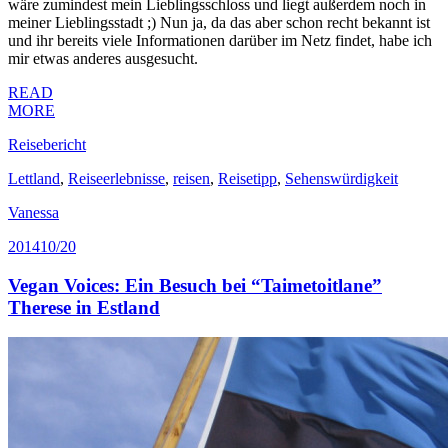
wäre zumindest mein Lieblingsschloss und liegt außerdem noch in
meiner Lieblingsstadt ;) Nun ja, da das aber schon recht bekannt ist
und ihr bereits viele Informationen darüber im Netz findet, habe ich
mir etwas anderes ausgesucht.
READ
MORE
Reisebericht
Lettland
,
Reiseerlebnisse
,
reisen
,
Reisetipp
,
Sehenswürdigkeit
Vanessa
2014
10/20
Vegan Voices: Ein Besuch bei “Taimetoitlane”
Therese in Estland