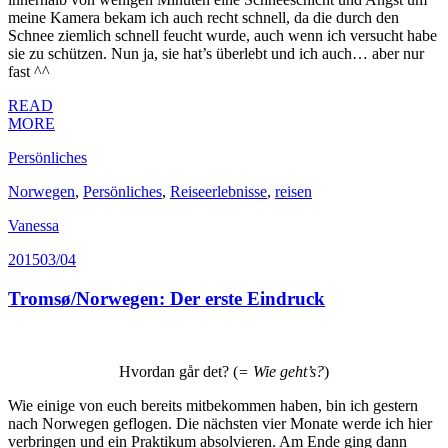
meine Kamera bekam ich auch recht schnell, da die durch den
Schnee ziemlich schnell feucht wurde, auch wenn ich versucht habe
sie zu schützen. Nun ja, sie hat’s überlebt und ich auch… aber nur
fast ^^
READ
MORE
Persönliches
Norwegen
,
Persönliches
,
Reiseerlebnisse
,
reisen
Vanessa
2015
03/04
Tromsø/Norwegen: Der erste Eindruck
Hvordan går det? (
= Wie geht’s?
)
Wie einige von euch bereits mitbekommen haben, bin ich gestern
nach Norwegen geflogen. Die nächsten vier Monate werde ich hier
verbringen und ein Praktikum absolvieren. Am Ende ging dann