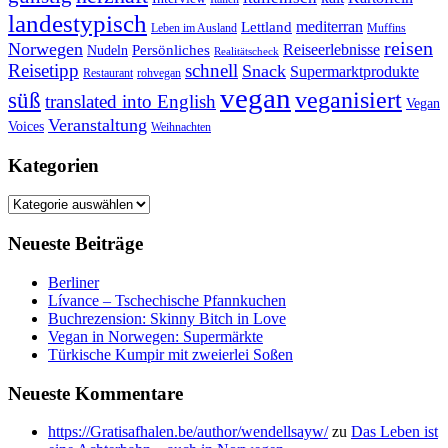
landestypisch
mediterran
Lettland
Leben im Ausland
Muffins
reisen
Norwegen
Reiseerlebnisse
Persönliches
Nudeln
Realitätscheck
Reisetipp
schnell
Snack
Supermarktprodukte
Restaurant
rohvegan
vegan
veganisiert
süß
translated into English
Vegan
Veranstaltung
Voices
Weihnachten
Kategorien
Kategorien
Neueste Beiträge
Berliner
Lívance – Tschechische Pfannkuchen
Buchrezension: Skinny Bitch in Love
Vegan in Norwegen: Supermärkte
Türkische Kumpir mit zweierlei Soßen
Neueste Kommentare
https://Gratisafhalen.be/author/wendellsayw/
zu
Das Leben ist