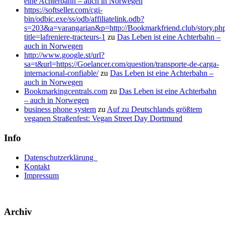
eine Achterbahn – auch in Norwegen
https://softseller.com/cgi-
bin/odbic.exe/ss/odb/affiliatelink.odb?
s=203&a=varangarian&p=http://Bookmarkfriend.club/story.ph
title=lafreniere-tracteurs-1
zu
Das Leben ist eine Achterbahn –
auch in Norwegen
http://www.google.st/url?
sa=t&url=https://Goelancer.com/question/transporte-de-carga-
internacional-confiable/
zu
Das Leben ist eine Achterbahn –
auch in Norwegen
Bookmarkingcentrals.com
zu
Das Leben ist eine Achterbahn
– auch in Norwegen
business phone system
zu
Auf zu Deutschlands größtem
veganen Straßenfest: Vegan Street Day Dortmund
Info
Datenschutzerklärung
Kontakt
Impressum
Archiv