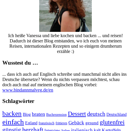
Ich heiße Vanessa und liebe kochen und backen ... und reisen!
Dadurch ist dieser Blog entstanden, wo ich euch von meinen
Reisen, internationalen Rezepten und so einigem drumherum
erzähle :)
Wusstest du …
... dass ich auch auf Englisch schreibe und manchmal nicht alles ins
Deutsche übersetze? Wenn du nichts verpassen möchtest, schau
doch auch mal auf meinem englischen Blog vorbei:
www.bindannmalveg.de/en
Schlagwörter
backen
Dessert
deutsch
braten
Blog
Deutschland
Buchrezension
einfach
glutenfrei
Gebäck
gesund
Estland
französisch
frittieren
günstig
herzhaft
italienisch
kalt
Kartoffeln
Interview
Italien