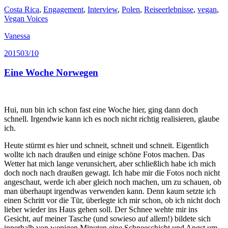
Costa Rica
,
Engagement
,
Interview
,
Polen
,
Reiseerlebnisse
,
vegan
,
Vegan Voices
Vanessa
2015
03/10
Eine Woche Norwegen
Hui, nun bin ich schon fast eine Woche hier, ging dann doch
schnell. Irgendwie kann ich es noch nicht richtig realisieren, glaube
ich.
Heute stürmt es hier und schneit, schneit und schneit. Eigentlich
wollte ich nach draußen und einige schöne Fotos machen. Das
Wetter hat mich lange verunsichert, aber schließlich habe ich mich
doch noch nach draußen gewagt. Ich habe mir die Fotos noch nicht
angeschaut, werde ich aber gleich noch machen, um zu schauen, ob
man überhaupt irgendwas verwenden kann. Denn kaum setzte ich
einen Schritt vor die Tür, überlegte ich mir schon, ob ich nicht doch
lieber wieder ins Haus gehen soll. Der Schnee wehte mir ins
Gesicht, auf meiner Tasche (und sowieso auf allem!) bildete sich
innerhalb von wenigen Minuten eine Schneeschicht und Angst um