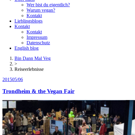
Wer bist du eigentlich?
Warum vegan?
Kontakt
Lieblingsblogs
Kontakt
Kontakt
Impressum
Datenschutz
English blog
Bin Dann Mal Veg
>
Reiseerlebnisse
2015
05/06
Trondheim & the Vegan Fair