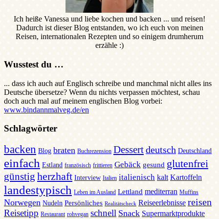
Ich heiße Vanessa und liebe kochen und backen ... und reisen!
Dadurch ist dieser Blog entstanden, wo ich euch von meinen
Reisen, internationalen Rezepten und so einigem drumherum
erzähle :)
Wusstest du …
... dass ich auch auf Englisch schreibe und manchmal nicht alles ins
Deutsche übersetze? Wenn du nichts verpassen möchtest, schau
doch auch mal auf meinem englischen Blog vorbei:
www.bindannmalveg.de/en
Schlagwörter
backen
Dessert
deutsch
braten
Blog
Deutschland
Buchrezension
einfach
glutenfrei
Gebäck
gesund
Estland
französisch
frittieren
günstig
herzhaft
italienisch
kalt
Kartoffeln
Interview
Italien
landestypisch
mediterran
Lettland
Leben im Ausland
Muffins
reisen
Norwegen
Reiseerlebnisse
Persönliches
Nudeln
Realitätscheck
Reisetipp
schnell
Snack
Supermarktprodukte
Restaurant
rohvegan