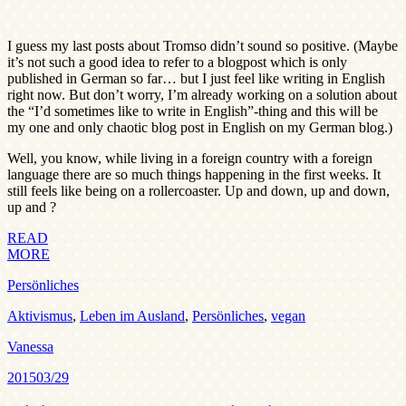
I guess my last posts about Tromso didn’t sound so positive. (Maybe
it’s not such a good idea to refer to a blogpost which is only
published in German so far… but I just feel like writing in English
right now. But don’t worry, I’m already working on a solution about
the “I’d sometimes like to write in English”-thing and this will be
my one and only chaotic blog post in English on my German blog.)
Well, you know, while living in a foreign country with a foreign
language there are so much things happening in the first weeks. It
still feels like being on a rollercoaster. Up and down, up and down,
up and ?
READ
MORE
Persönliches
Aktivismus
,
Leben im Ausland
,
Persönliches
,
vegan
Vanessa
2015
03/29