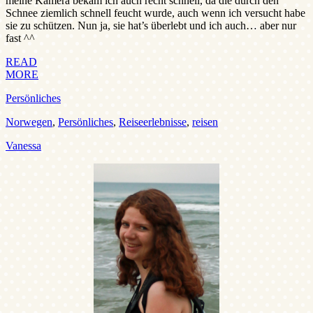
meine Kamera bekam ich auch recht schnell, da die durch den
Schnee ziemlich schnell feucht wurde, auch wenn ich versucht habe
sie zu schützen. Nun ja, sie hat’s überlebt und ich auch… aber nur
fast ^^
READ
MORE
Persönliches
Norwegen
,
Persönliches
,
Reiseerlebnisse
,
reisen
Vanessa