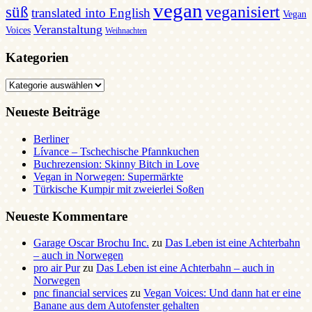
vegan
veganisiert
süß
translated into English
Vegan
Veranstaltung
Voices
Weihnachten
Kategorien
Kategorien
Neueste Beiträge
Berliner
Lívance – Tschechische Pfannkuchen
Buchrezension: Skinny Bitch in Love
Vegan in Norwegen: Supermärkte
Türkische Kumpir mit zweierlei Soßen
Neueste Kommentare
Garage Oscar Brochu Inc.
zu
Das Leben ist eine Achterbahn
– auch in Norwegen
pro air Pur
zu
Das Leben ist eine Achterbahn – auch in
Norwegen
pnc financial services
zu
Vegan Voices: Und dann hat er eine
Banane aus dem Autofenster gehalten