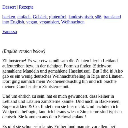
Dessert
|
Rezepte
backen
,
einfach
,
Gebäck
,
glutenfrei
,
landestypisch
,
süß
,
translated
into English
,
vegan
,
veganisiert
,
Weihnachten
Vanessa
(English version below)
Ziiiimtsterne! Es war etwas mühsam die Zutaten hier in Lettland
aufzutreiben bzw. in der richtigen Form zu finden (Stichwort
gemahlene Mandeln und gemahlene Haselnüsse). But I did it! Also
gab es ein wenig deutsches Weihnachtsfeeling in Riga und Litauen.
Dort ging nämlich mein Wochenendausflug hin und ich brachte
meinen Couchsurfern Zimtsterne mit.
Und um ehrlich zu sein, hat es mich gewundert, dass keiner in
Lettland und Litauen Zimtsterne kannte. Und auch in Bäckereien,
Supermärkten & Co. findet man sie hier nicht. Und nachdem ich
Wikipedia befragte, fand ich heraus wieso:
Zimtsterne sind typisch
deutsch. Sie kommen aus dem Schwabenland!
Es gibt sie schon sehr lange. Früher fand man sie vor allem bei