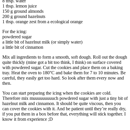
8 tbsp. water
1 tbsp. lemon juice
150 g ground almonds
200 g ground hazelnuts
1 tbsp. orange zest from a ecological orange
For the icing:
powdered sugar
a little bit of hazelnut milk (or simply water)
a little bit of cinnamon
Mix all ingredients to form a smooth, soft dough. Roll out the dough
quite thickly (mine got a bit too think, I think) on surface covered
with powdered sugar. Cut the cookies and place them on a baking
tray. Heat the oven to 180°C and bake them for 7 to 10 minutes. Be
careful, they easily get too hard. So look after them every now and
then.
You can start preparing the icing when the cookies are cold.
Therefore mix muuuuuuuuuch powdered sugar with just a tiny bit of
hazelnut milk and cinnamon. It should be quite viscous, then you
can cover the cookies with it. And be patient until they’re really dry,
if you put them in a box before that, everything will stick together. I
know it from experience ;D