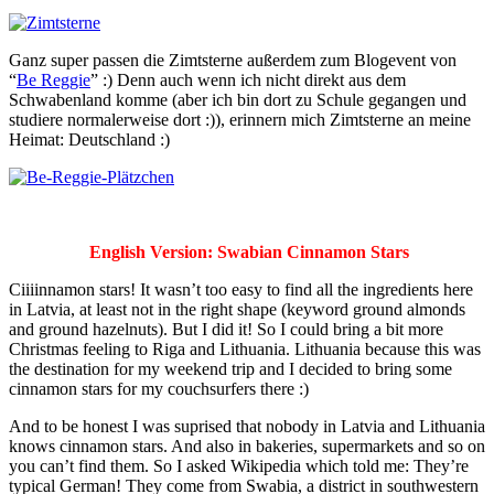
Ganz super passen die Zimtsterne außerdem zum Blogevent von
“
Be Reggie
” :) Denn auch wenn ich nicht direkt aus dem
Schwabenland komme (aber ich bin dort zu Schule gegangen und
studiere normalerweise dort :)), erinnern mich Zimtsterne an meine
Heimat: Deutschland :)
English Version: Swabian Cinnamon Stars
Ciiiinnamon stars! It wasn’t too easy to find all the ingredients here
in Latvia, at least not in the right shape (keyword ground almonds
and ground hazelnuts). But I did it! So I could bring a bit more
Christmas feeling to Riga and Lithuania. Lithuania because this was
the destination for my weekend trip and I decided to bring some
cinnamon stars for my couchsurfers there :)
And to be honest I was suprised that nobody in Latvia and Lithuania
knows cinnamon stars. And also in bakeries, supermarkets and so on
you can’t find them. So I asked Wikipedia which told me: They’re
typical German! They come from Swabia, a district in southwestern