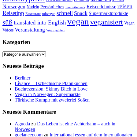
Leben im Ausland
Muffins
reisen
Norwegen
Reiseerlebnisse
Persönliches
Nudeln
Realitätscheck
Reisetipp
schnell
Snack
Supermarktprodukte
Restaurant
rohvegan
vegan
veganisiert
süß
translated into English
Vegan
Veranstaltung
Voices
Weihnachten
Kategorien
Kategorien
Neueste Beiträge
Berliner
Lívance – Tschechische Pfannkuchen
Buchrezension: Skinny Bitch in Love
Vegan in Norwegen: Supermärkte
Türkische Kumpir mit zweierlei Soßen
Neueste Kommentare
Agueda
zu
Das Leben ist eine Achterbahn – auch in
Norwegen
goelancer.com
zu
International essen auf dem Internationalen