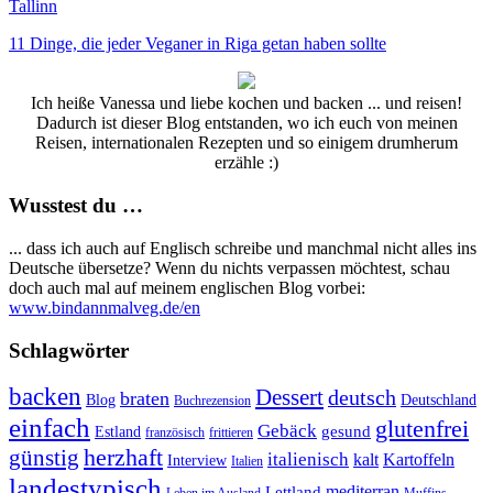
Tallinn
11 Dinge, die jeder Veganer in Riga getan haben sollte
Ich heiße Vanessa und liebe kochen und backen ... und reisen!
Dadurch ist dieser Blog entstanden, wo ich euch von meinen
Reisen, internationalen Rezepten und so einigem drumherum
erzähle :)
Wusstest du …
... dass ich auch auf Englisch schreibe und manchmal nicht alles ins
Deutsche übersetze? Wenn du nichts verpassen möchtest, schau
doch auch mal auf meinem englischen Blog vorbei:
www.bindannmalveg.de/en
Schlagwörter
backen
Dessert
deutsch
braten
Blog
Deutschland
Buchrezension
einfach
glutenfrei
Gebäck
gesund
Estland
französisch
frittieren
günstig
herzhaft
italienisch
kalt
Kartoffeln
Interview
Italien
landestypisch
mediterran
Lettland