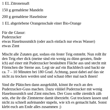
1 EL Zitronensaft
150 g gemahlene Mandeln
200 g gemahlene Haselnüsse
1 EL abgeriebene Orangenschale einer Bio-Orange
Für die Glasur:
Puderzucker
etwas Haselnussmilch (oder auch einfach nur etwas Wasser)
etwas Zimt
Mischt alle Zutaten gut, sodass ein fester Teig entsteht. Nun rollt ihr
den Teig eher dick (meine sind ein wenig zu dünn geraten, finde
ich) auf einer mit Puderzucker bestäubten Fläche aus und stecht mit
Förmchen die Sterne aus. Legt sie auf ein Backblech und backt sie
ca. 7 – 10 Minuten bei 180 Grad. Achtung, passt dabei auf das sie
nicht zu trocken werden und und schaut öfter mal nach ihnen!
Sind die Plätzchen dann ausgekühlt, könnt ihr euch an den
Puderzucker-Guss machen. Dazu viiiiiiel Puderzucker mit wenig
Haselnussmilch und Zimt mischen. Der Guss sollte ziemlich zäh
sein, ehe ihr die Zimtsterne damit überzieht. Gut trocknen lassen und
nicht zu schnell aufeinander stapeln, wie ich es gemacht habt. Sonst
klebt euch am Ende alles zusammen ;)