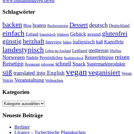
www.bindannmalveg.de/en
Schlagwörter
backen
Dessert
deutsch
braten
Blog
Deutschland
Buchrezension
einfach
glutenfrei
Gebäck
gesund
Estland
französisch
frittieren
günstig
herzhaft
italienisch
kalt
Kartoffeln
Interview
Italien
landestypisch
mediterran
Lettland
Leben im Ausland
Muffins
reisen
Norwegen
Reiseerlebnisse
Persönliches
Nudeln
Realitätscheck
Reisetipp
schnell
Snack
Supermarktprodukte
Restaurant
rohvegan
vegan
veganisiert
süß
translated into English
Vegan
Veranstaltung
Voices
Weihnachten
Kategorien
Kategorien
Neueste Beiträge
Berliner
Lívance – Tschechische Pfannkuchen