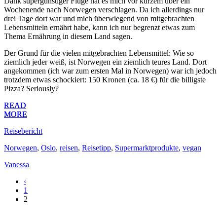
Dank supergünstiger Flüge hat es mich vor kurzem über ein
Wochenende nach Norwegen verschlagen. Da ich allerdings nur
drei Tage dort war und mich überwiegend von mitgebrachten
Lebensmitteln ernährt habe, kann ich nur begrenzt etwas zum
Thema Ernährung in diesem Land sagen.
Der Grund für die vielen mitgebrachten Lebensmittel: Wie so
ziemlich jeder weiß, ist Norwegen ein ziemlich teures Land. Dort
angekommen (ich war zum ersten Mal in Norwegen) war ich jedoch
trotzdem etwas schockiert: 150 Kronen (ca. 18 €) für die billigste
Pizza? Seriously?
READ
READ
MORE
MORE
Reisebericht
Norwegen
,
Oslo
,
reisen
,
Reisetipp
,
Supermarktprodukte
,
vegan
Vanessa
‹
1
2