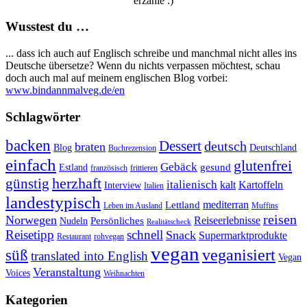
erzähle :)
Wusstest du …
... dass ich auch auf Englisch schreibe und manchmal nicht alles ins
Deutsche übersetze? Wenn du nichts verpassen möchtest, schau
doch auch mal auf meinem englischen Blog vorbei:
www.bindannmalveg.de/en
Schlagwörter
backen
Dessert
deutsch
braten
Blog
Deutschland
Buchrezension
einfach
glutenfrei
Gebäck
gesund
Estland
französisch
frittieren
günstig
herzhaft
italienisch
kalt
Kartoffeln
Interview
Italien
landestypisch
mediterran
Lettland
Leben im Ausland
Muffins
reisen
Norwegen
Reiseerlebnisse
Persönliches
Nudeln
Realitätscheck
Reisetipp
schnell
Snack
Supermarktprodukte
Restaurant
rohvegan
vegan
veganisiert
süß
translated into English
Vegan
Veranstaltung
Voices
Weihnachten
Kategorien