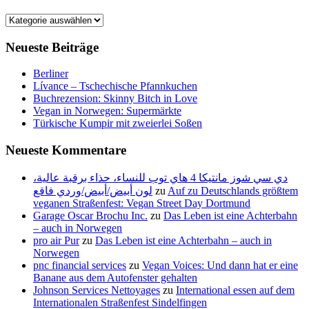
Kategorien
Neueste Beiträge
Berliner
Lívance – Tschechische Pfannkuchen
Buchrezension: Skinny Bitch in Love
Vegan in Norwegen: Supermärkte
Türkische Kumpir mit zweierlei Soßen
Neueste Kommentare
دي سي شوز مانتيكا 4 هاي توب للنساء، حذاء برقبة عالية،
لون أبيض/أبيض/وردي فاقع
zu
Auf zu Deutschlands größtem
veganen Straßenfest: Vegan Street Day Dortmund
Garage Oscar Brochu Inc.
zu
Das Leben ist eine Achterbahn
– auch in Norwegen
pro air Pur
zu
Das Leben ist eine Achterbahn – auch in
Norwegen
pnc financial services
zu
Vegan Voices: Und dann hat er eine
Banane aus dem Autofenster gehalten
Johnson Services Nettoyages
zu
International essen auf dem
Internationalen Straßenfest Sindelfingen