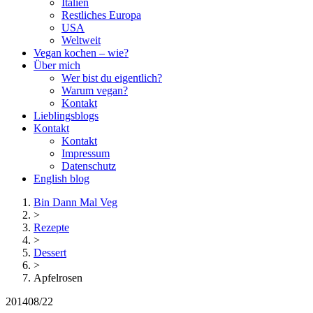
Italien
Restliches Europa
USA
Weltweit
Vegan kochen – wie?
Über mich
Wer bist du eigentlich?
Warum vegan?
Kontakt
Lieblingsblogs
Kontakt
Kontakt
Impressum
Datenschutz
English blog
Bin Dann Mal Veg
>
Rezepte
>
Dessert
>
Apfelrosen
2014
08/22