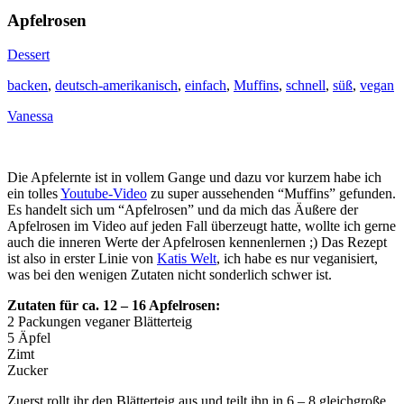
Apfelrosen
Dessert
backen
,
deutsch-amerikanisch
,
einfach
,
Muffins
,
schnell
,
süß
,
vegan
Vanessa
Die Apfelernte ist in vollem Gange und dazu vor kurzem habe ich
ein tolles
Youtube-Video
zu super aussehenden “Muffins” gefunden.
Es handelt sich um “Apfelrosen” und da mich das Äußere der
Apfelrosen im Video auf jeden Fall überzeugt hatte, wollte ich gerne
auch die inneren Werte der Apfelrosen kennenlernen ;) Das Rezept
ist also in erster Linie von
Katis Welt
, ich habe es nur veganisiert,
was bei den wenigen Zutaten nicht sonderlich schwer ist.
Zutaten für ca. 12 – 16 Apfelrosen:
2 Packungen veganer Blätterteig
5 Äpfel
Zimt
Zucker
Zuerst rollt ihr den Blätterteig aus und teilt ihn in 6 – 8 gleichgroße