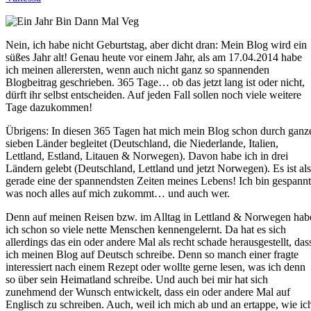
Nein, ich habe nicht Geburtstag, aber dicht dran: Mein Blog wird ein
süßes Jahr alt! Genau heute vor einem Jahr, als am 17.04.2014 habe
ich meinen allerersten, wenn auch nicht ganz so spannenden
Blogbeitrag geschrieben. 365 Tage… ob das jetzt lang ist oder nicht,
dürft ihr selbst entscheiden. Auf jeden Fall sollen noch viele weitere
Tage dazukommen!
Übrigens: In diesen 365 Tagen hat mich mein Blog schon durch ganz
sieben Länder begleitet (Deutschland, die Niederlande, Italien,
Lettland, Estland, Litauen & Norwegen). Davon habe ich in drei
Ländern gelebt (Deutschland, Lettland und jetzt Norwegen). Es ist al
gerade eine der spannendsten Zeiten meines Lebens! Ich bin gespannt
was noch alles auf mich zukommt… und auch wer.
Denn auf meinen Reisen bzw. im Alltag in Lettland & Norwegen hab
ich schon so viele nette Menschen kennengelernt. Da hat es sich
allerdings das ein oder andere Mal als recht schade herausgestellt, das
ich meinen Blog auf Deutsch schreibe. Denn so manch einer fragte
interessiert nach einem Rezept oder wollte gerne lesen, was ich denn
so über sein Heimatland schreibe. Und auch bei mir hat sich
zunehmend der Wunsch entwickelt, dass ein oder andere Mal auf
Englisch zu schreiben. Auch, weil ich mich ab und an ertappe, wie ic