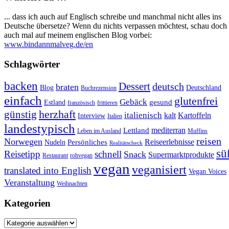
... dass ich auch auf Englisch schreibe und manchmal nicht alles ins
Deutsche übersetze? Wenn du nichts verpassen möchtest, schau doch
auch mal auf meinem englischen Blog vorbei:
www.bindannmalveg.de/en
Schlagwörter
backen
Dessert
deutsch
braten
Blog
Deutschland
Buchrezension
einfach
glutenfrei
Gebäck
gesund
Estland
französisch
frittieren
günstig
herzhaft
italienisch
kalt
Kartoffeln
Interview
Italien
landestypisch
mediterran
Lettland
Leben im Ausland
Muffins
reisen
Norwegen
Reiseerlebnisse
Persönliches
Nudeln
Realitätscheck
sü
Reisetipp
schnell
Snack
Supermarktprodukte
Restaurant
rohvegan
vegan
veganisiert
translated into English
Vegan Voices
Veranstaltung
Weihnachten
Kategorien
Kategorien