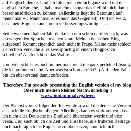
auf Englisch denke. Und ich fühle mich einfach ganz wohl mit der
englischen Sprache, ja habe manchmal sogar das Gefühl mich damit
besser ausdrücken zu können. (Allerdings liegt die Betonung auf
manchmal =D Manchmal ist es auch das Gegenteil). Und ich weiß,
dass mein Englisch auch noch verbesserungswürdig ist…
Seit etwa einem halben Jahr denke ich nun schon darüber nach, was
ich wegen den Sprachen machen kann. Meinen deutschen Blog
aufgeben? Kommt eigentlich auch nicht in Frage. Meine mehr schlech
als rechten Versuche alles zweisprachig in einem Blogpost zu
schreiben? Auch nicht so das Wahre…
Und vielleicht ist es auch immer noch nicht die ganz perfekte Lösung,
die ich gefunden habe. Aber was ist schon perfekt? ;) Auf jeden Fall
bin ich aber erstmal damit zufrieden.
Therefore I’m proudly presenting the English version of my blog
Oder auch meinen kleinen Nachwuchsblog :)
www.bindannmalveg.de/en
Der Plan ist vorerst folgender: Ich werde sowohl die deutsche Version
als auch die Englische pflegen. Allerdings kann es vorkommen, dass
ich nicht alles Deutsche ins Englische übersetzen werde und vice
versa. Und auch ob ich die Zeit und Lust habe, alle früheren Beiträge
noch nachträglich ins Englische zu übersetzen, kann ich nicht