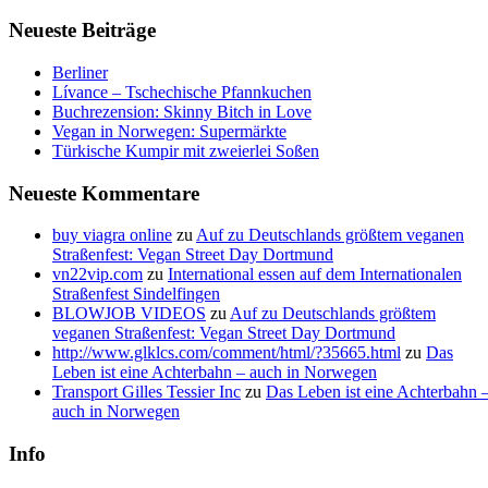
Neueste Beiträge
Berliner
Lívance – Tschechische Pfannkuchen
Buchrezension: Skinny Bitch in Love
Vegan in Norwegen: Supermärkte
Türkische Kumpir mit zweierlei Soßen
Neueste Kommentare
buy viagra online
zu
Auf zu Deutschlands größtem veganen
Straßenfest: Vegan Street Day Dortmund
vn22vip.com
zu
International essen auf dem Internationalen
Straßenfest Sindelfingen
BLOWJOB VIDEOS
zu
Auf zu Deutschlands größtem
veganen Straßenfest: Vegan Street Day Dortmund
http://www.glklcs.com/comment/html/?35665.html
zu
Das
Leben ist eine Achterbahn – auch in Norwegen
Transport Gilles Tessier Inc
zu
Das Leben ist eine Achterbahn 
auch in Norwegen
Info