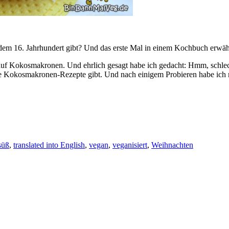
 dem 16. Jahrhundert gibt? Und das erste Mal in einem Kochbuch erwäh
st auf Kokosmakronen. Und ehrlich gesagt habe ich gedacht: Hmm, schlec
gane Kokosmakronen-Rezepte gibt. Und nach einigem Probieren habe ich m
süß
,
translated into English
,
vegan
,
veganisiert
,
Weihnachten