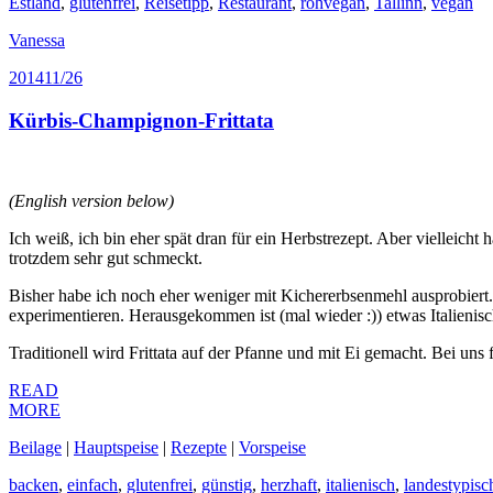
Estland
,
glutenfrei
,
Reisetipp
,
Restaurant
,
rohvegan
,
Tallinn
,
vegan
Vanessa
2014
11/26
Kürbis-Champignon-Frittata
(English version below)
Ich weiß, ich bin eher spät dran für ein Herbstrezept. Aber vielleicht
trotzdem sehr gut schmeckt.
Bisher habe ich noch eher weniger mit Kichererbsenmehl ausprobiert. 
experimentieren. Herausgekommen ist (mal wieder :)) etwas Italieni
Traditionell wird Frittata auf der Pfanne und mit Ei gemacht. Bei uns 
READ
MORE
Beilage
|
Hauptspeise
|
Rezepte
|
Vorspeise
backen
,
einfach
,
glutenfrei
,
günstig
,
herzhaft
,
italienisch
,
landestypisc