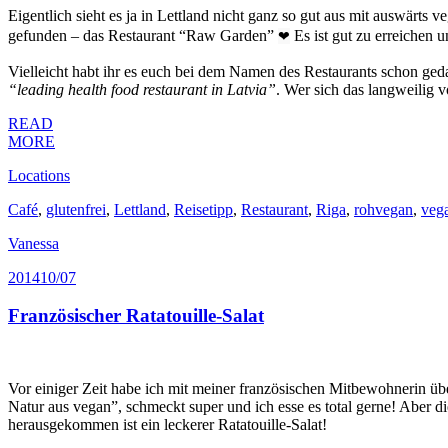
Eigentlich sieht es ja in Lettland nicht ganz so gut aus mit auswärts 
gefunden – das Restaurant “Raw Garden”
Es ist gut zu erreichen u
❤
Vielleicht habt ihr es euch bei dem Namen des Restaurants schon gedac
“leading health food restaurant in Latvia”
. Wer sich das langweilig vo
READ
MORE
Locations
Café
,
glutenfrei
,
Lettland
,
Reisetipp
,
Restaurant
,
Riga
,
rohvegan
,
veg
Vanessa
2014
10/07
Französischer Ratatouille-Salat
Vor einiger Zeit habe ich mit meiner französischen Mitbewohnerin über
Natur aus vegan”, schmeckt super und ich esse es total gerne! Aber 
herausgekommen ist ein leckerer Ratatouille-Salat!