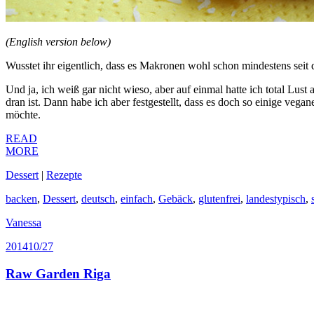
(English version below)
Wusstet ihr eigentlich, dass es Makronen wohl schon mindestens seit
Und ja, ich weiß gar nicht wieso, aber auf einmal hatte ich total Lu
dran ist. Dann habe ich aber festgestellt, dass es doch so einige ve
möchte.
READ
MORE
Dessert
|
Rezepte
backen
,
Dessert
,
deutsch
,
einfach
,
Gebäck
,
glutenfrei
,
landestypisch
,
Vanessa
2014
10/27
Raw Garden Riga