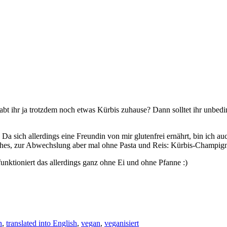
 habt ihr ja trotzdem noch etwas Kürbis zuhause? Dann solltet ihr unbed
Da sich allerdings eine Freundin von mir glutenfrei ernährt, bin ich 
sches, zur Abwechslung aber mal ohne Pasta und Reis: Kürbis-Champigno
funktioniert das allerdings ganz ohne Ei und ohne Pfanne :)
h
,
translated into English
,
vegan
,
veganisiert