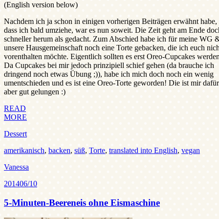
(English version below)
Nachdem ich ja schon in einigen vorherigen Beiträgen erwähnt habe,
dass ich bald umziehe, war es nun soweit. Die Zeit geht am Ende doc
schneller herum als gedacht. Zum Abschied habe ich für meine WG 
unsere Hausgemeinschaft noch eine Torte gebacken, die ich euch nich
vorenthalten möchte. Eigentlich sollten es erst Oreo-Cupcakes werden
Da Cupcakes bei mir jedoch prinzipiell schief gehen (da brauche ich
dringend noch etwas Übung ;)), habe ich mich doch noch ein wenig
umentschieden und es ist eine Oreo-Torte geworden! Die ist mir dafür
aber gut gelungen :)
READ
MORE
Dessert
amerikanisch
,
backen
,
süß
,
Torte
,
translated into English
,
vegan
Vanessa
2014
06/10
5-Minuten-Beereneis ohne Eismaschine