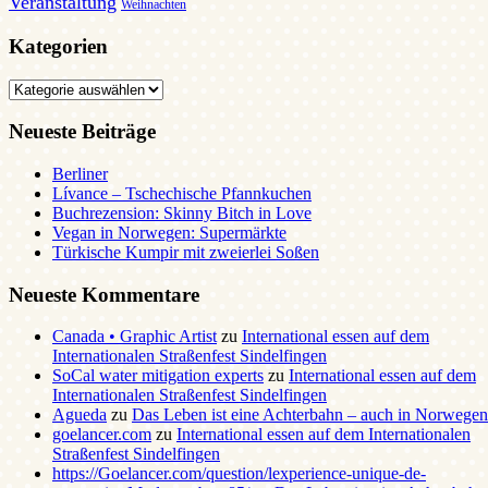
Veranstaltung
Weihnachten
Kategorien
Kategorien
Neueste Beiträge
Berliner
Lívance – Tschechische Pfannkuchen
Buchrezension: Skinny Bitch in Love
Vegan in Norwegen: Supermärkte
Türkische Kumpir mit zweierlei Soßen
Neueste Kommentare
Canada • Graphic Artist
zu
International essen auf dem
Internationalen Straßenfest Sindelfingen
SoCal water mitigation experts
zu
International essen auf dem
Internationalen Straßenfest Sindelfingen
Agueda
zu
Das Leben ist eine Achterbahn – auch in Norwegen
goelancer.com
zu
International essen auf dem Internationalen
Straßenfest Sindelfingen
https://Goelancer.com/question/lexperience-unique-de-