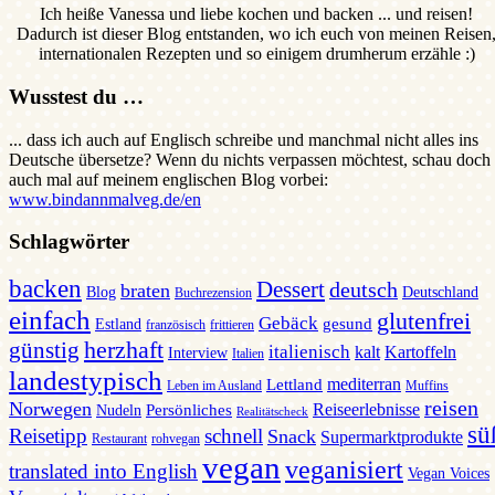
Ich heiße Vanessa und liebe kochen und backen ... und reisen!
Dadurch ist dieser Blog entstanden, wo ich euch von meinen Reisen
internationalen Rezepten und so einigem drumherum erzähle :)
Wusstest du …
... dass ich auch auf Englisch schreibe und manchmal nicht alles ins
Deutsche übersetze? Wenn du nichts verpassen möchtest, schau doch
auch mal auf meinem englischen Blog vorbei:
www.bindannmalveg.de/en
Schlagwörter
backen
Dessert
deutsch
braten
Blog
Deutschland
Buchrezension
einfach
glutenfrei
Gebäck
gesund
Estland
französisch
frittieren
günstig
herzhaft
italienisch
kalt
Kartoffeln
Interview
Italien
landestypisch
mediterran
Lettland
Leben im Ausland
Muffins
reisen
Norwegen
Reiseerlebnisse
Persönliches
Nudeln
Realitätscheck
sü
Reisetipp
schnell
Snack
Supermarktprodukte
Restaurant
rohvegan
vegan
veganisiert
translated into English
Vegan Voices