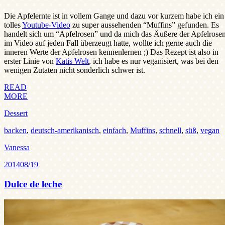
Die Apfelernte ist in vollem Gange und dazu vor kurzem habe ich ein
tolles
Youtube-Video
zu super aussehenden “Muffins” gefunden. Es
handelt sich um “Apfelrosen” und da mich das Äußere der Apfelrose
im Video auf jeden Fall überzeugt hatte, wollte ich gerne auch die
inneren Werte der Apfelrosen kennenlernen ;) Das Rezept ist also in
erster Linie von
Katis Welt
, ich habe es nur veganisiert, was bei den
wenigen Zutaten nicht sonderlich schwer ist.
READ
MORE
Dessert
backen
,
deutsch-amerikanisch
,
einfach
,
Muffins
,
schnell
,
süß
,
vegan
Vanessa
2014
08/19
Dulce de leche