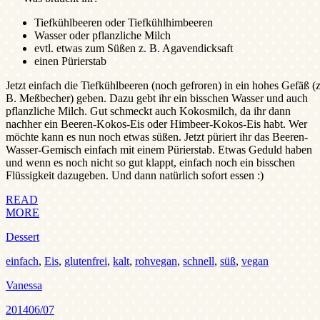
Tiefkühlbeeren oder Tiefkühlhimbeeren
Wasser oder pflanzliche Milch
evtl. etwas zum Süßen z. B. Agavendicksaft
einen Pürierstab
Jetzt einfach die Tiefkühlbeeren (noch gefroren) in ein hohes Gefäß (z
B. Meßbecher) geben. Dazu gebt ihr ein bisschen Wasser und auch
pflanzliche Milch. Gut schmeckt auch Kokosmilch, da ihr dann
nachher ein Beeren-Kokos-Eis oder Himbeer-Kokos-Eis habt. Wer
möchte kann es nun noch etwas süßen. Jetzt püriert ihr das Beeren-
Wasser-Gemisch einfach mit einem Pürierstab. Etwas Geduld haben
und wenn es noch nicht so gut klappt, einfach noch ein bisschen
Flüssigkeit dazugeben. Und dann natürlich sofort essen :)
READ
MORE
Dessert
einfach
,
Eis
,
glutenfrei
,
kalt
,
rohvegan
,
schnell
,
süß
,
vegan
Vanessa
2014
06/07