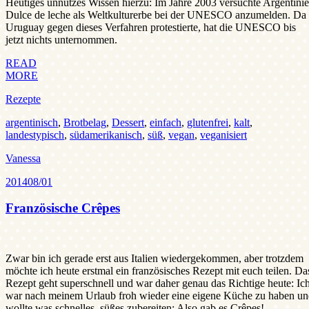
Heutiges unnützes Wissen hierzu: Im Jahre 2003 versuchte Argentini
Dulce de leche als Weltkulturerbe bei der UNESCO anzumelden. Da
Uruguay gegen dieses Verfahren protestierte, hat die UNESCO bis
jetzt nichts unternommen.
READ
MORE
Rezepte
argentinisch
,
Brotbelag
,
Dessert
,
einfach
,
glutenfrei
,
kalt
,
landestypisch
,
südamerikanisch
,
süß
,
vegan
,
veganisiert
Vanessa
2014
08/01
Französische Crêpes
Zwar bin ich gerade erst aus Italien wiedergekommen, aber trotzdem
möchte ich heute erstmal ein französisches Rezept mit euch teilen. Da
Rezept geht superschnell und war daher genau das Richtige heute: Ic
war nach meinem Urlaub froh wieder eine eigene Küche zu haben u
wollte was schnelles, süßes zubereiten: Also gab es Crêpes!