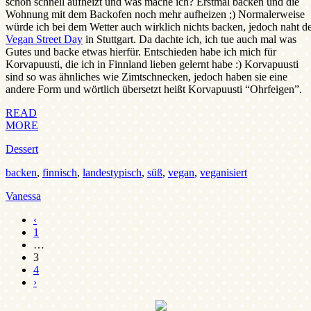
schon schnell aufheizt und was mache ich? Erstmal backen und die
Wohnung mit dem Backofen noch mehr aufheizen ;) Normalerweise
würde ich bei dem Wetter auch wirklich nichts backen, jedoch naht d
Vegan Street Day
in Stuttgart. Da dachte ich, ich tue auch mal was
Gutes und backe etwas hierfür. Entschieden habe ich mich für
Korvapuusti, die ich in Finnland lieben gelernt habe :) Korvapuusti
sind so was ähnliches wie Zimtschnecken, jedoch haben sie eine
andere Form und wörtlich übersetzt heißt Korvapuusti “Ohrfeigen”.
READ
MORE
Dessert
backen
,
finnisch
,
landestypisch
,
süß
,
vegan
,
veganisiert
Vanessa
‹
1
…
3
4
›