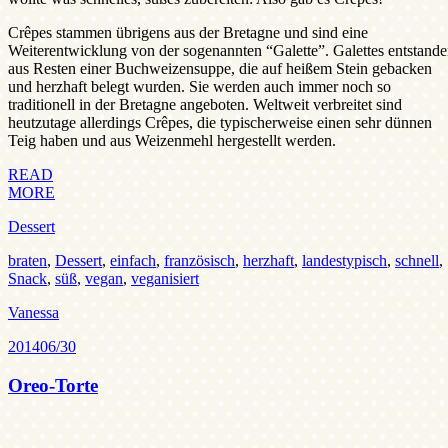
Crêpes stammen übrigens aus der Bretagne und sind eine
Weiterentwicklung von der sogenannten “Galette”. Galettes entstand
aus Resten einer Buchweizensuppe, die auf heißem Stein gebacken
und herzhaft belegt wurden. Sie werden auch immer noch so
traditionell in der Bretagne angeboten. Weltweit verbreitet sind
heutzutage allerdings Crêpes, die typischerweise einen sehr dünnen
Teig haben und aus Weizenmehl hergestellt werden.
READ
MORE
Dessert
braten
,
Dessert
,
einfach
,
französisch
,
herzhaft
,
landestypisch
,
schnell
,
Snack
,
süß
,
vegan
,
veganisiert
Vanessa
2014
06/30
Oreo-Torte