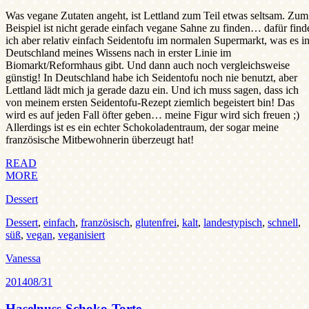
Was vegane Zutaten angeht, ist Lettland zum Teil etwas seltsam. Zum
Beispiel ist nicht gerade einfach vegane Sahne zu finden… dafür find
ich aber relativ einfach Seidentofu im normalen Supermarkt, was es i
Deutschland meines Wissens nach in erster Linie im
Biomarkt/Reformhaus gibt. Und dann auch noch vergleichsweise
günstig! In Deutschland habe ich Seidentofu noch nie benutzt, aber
Lettland lädt mich ja gerade dazu ein. Und ich muss sagen, dass ich
von meinem ersten Seidentofu-Rezept ziemlich begeistert bin! Das
wird es auf jeden Fall öfter geben… meine Figur wird sich freuen ;)
Allerdings ist es ein echter Schokoladentraum, der sogar meine
französische Mitbewohnerin überzeugt hat!
READ
MORE
Dessert
Dessert
,
einfach
,
französisch
,
glutenfrei
,
kalt
,
landestypisch
,
schnell
,
süß
,
vegan
,
veganisiert
Vanessa
2014
08/31
Haselnuss-Schoko-Torte