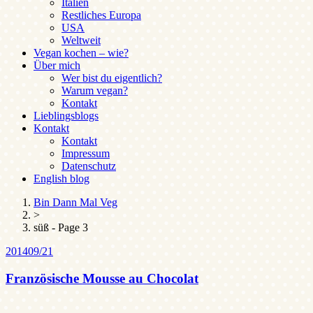
Italien
Restliches Europa
USA
Weltweit
Vegan kochen – wie?
Über mich
Wer bist du eigentlich?
Warum vegan?
Kontakt
Lieblingsblogs
Kontakt
Kontakt
Impressum
Datenschutz
English blog
Bin Dann Mal Veg
>
süß - Page 3
2014
09/21
Französische Mousse au Chocolat