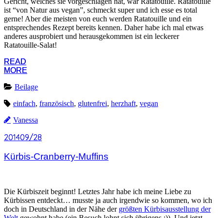
Gericht, welches sie vorgeschlagen hat, war Ratatouille. Ratatouille
ist “von Natur aus vegan”, schmeckt super und ich esse es total
gerne! Aber die meisten von euch werden Ratatouille und ein
entsprechendes Rezept bereits kennen. Daher habe ich mal etwas
anderes ausprobiert und herausgekommen ist ein leckerer
Ratatouille-Salat!
READ
READ
MORE
MORE
Beilage
einfach
,
französisch
,
glutenfrei
,
herzhaft
,
vegan
Vanessa
2014
2014
09/28
09/28
Kürbis-Cranberry-Muffins
Die Kürbiszeit beginnt! Letztes Jahr habe ich meine Liebe zu
Kürbissen entdeckt… musste ja auch irgendwie so kommen, wo ich
doch in Deutschland in der Nähe der
größten Kürbisausstellung der
Welt
gewohnt habe (ein Besuch lohnt sich übrigens ;)). Und jetzt