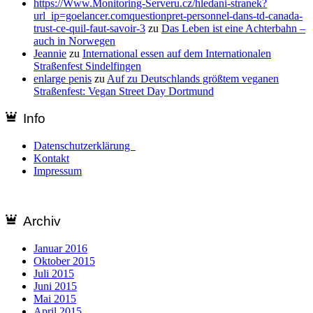
https://Www.Monitoring-Serveru.cz/hledani-stranek?
url_ip=goelancer.comquestionpret-personnel-dans-td-canada-
trust-ce-quil-faut-savoir-3
zu
Das Leben ist eine Achterbahn –
auch in Norwegen
Jeannie
zu
International essen auf dem Internationalen
Straßenfest Sindelfingen
enlarge penis
zu
Auf zu Deutschlands größtem veganen
Straßenfest: Vegan Street Day Dortmund
Info
Datenschutzerklärung
Kontakt
Impressum
Archiv
Januar 2016
Oktober 2015
Juli 2015
Juni 2015
Mai 2015
April 2015