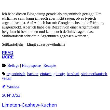
Ich habe diesen Blogbeitrag gerade als argentinisch getaggt. Um
ehrlich zu sein, kann ich euch aber nicht sagen, ob es typisch
argentinisch ist. Auf Anhieb hat mir Google nichts in die Richtung
ausgespuckt. Aber ich habe das Rezept von einer Argentinierin
beigebracht bekommen und kann euch definitiv sagen, dass
Süßkartoffeln sehr oft in Argentinien gegessen werden :)
Süßkartoffeln – klingt außergewöhnlich?
READ
READ
MORE
MORE
Beilage
|
Hauptspeise
|
Rezepte
argentinisch
,
backen
,
einfach
,
günstig
,
herzhaft
,
südamerikanisch
,
vegan
Vanessa
2014
2014
10/23
10/23
Limetten-Cashew-Kuchen