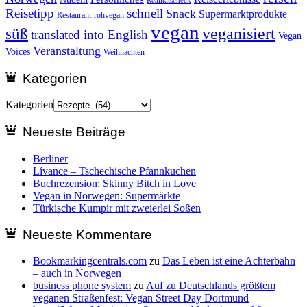
Realitätscheck
Reisetipp
schnell
Snack
Supermarktprodukte
Restaurant
rohvegan
vegan
veganisiert
süß
translated into English
Vegan
Veranstaltung
Voices
Weihnachten
Kategorien
Kategorien
Neueste Beiträge
Berliner
Lívance – Tschechische Pfannkuchen
Buchrezension: Skinny Bitch in Love
Vegan in Norwegen: Supermärkte
Türkische Kumpir mit zweierlei Soßen
Neueste Kommentare
Bookmarkingcentrals.com
zu
Das Leben ist eine Achterbahn
– auch in Norwegen
business phone system
zu
Auf zu Deutschlands größtem
veganen Straßenfest: Vegan Street Day Dortmund