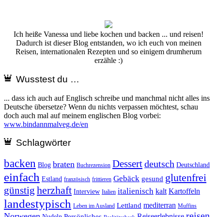
Ich heiße Vanessa und liebe kochen und backen ... und reisen!
Dadurch ist dieser Blog entstanden, wo ich euch von meinen
Reisen, internationalen Rezepten und so einigem drumherum
erzähle :)
Wusstest du …
... dass ich auch auf Englisch schreibe und manchmal nicht alles ins
Deutsche übersetze? Wenn du nichts verpassen möchtest, schau
doch auch mal auf meinem englischen Blog vorbei:
www.bindannmalveg.de/en
Schlagwörter
backen
Dessert
deutsch
braten
Blog
Deutschland
Buchrezension
einfach
glutenfrei
Gebäck
gesund
Estland
französisch
frittieren
günstig
herzhaft
italienisch
kalt
Kartoffeln
Interview
Italien
landestypisch
mediterran
Lettland
Leben im Ausland
Muffins
reisen
Norwegen
Reiseerlebnisse
Persönliches
Nudeln