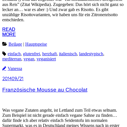
aus Reis” (Zitat Wikipedia). Zugegeben: Das hört sich nicht ganz so
lecker an… war es aber :) Und zwar gab es Risotto. Es gibt
unzählige Risottovarianten, wir haben uns für ein Zitronenrisotto
entschieden.
READ
READ
MORE
MORE
Beilage
|
Hauptspeise
einfach
,
glutenfrei
,
herzhaft
,
italienisch
,
landestypisch
,
mediterran
,
vegan
,
veganisiert
Vanessa
2014
2014
09/21
09/21
Französische Mousse au Chocolat
Was vegane Zutaten angeht, ist Lettland zum Teil etwas seltsam.
Zum Beispiel ist nicht gerade einfach vegane Sahne zu finden…
dafür finde ich aber relativ einfach Seidentofu im normalen
Supermarkt, was es in Deutschland meines Wissens nach in erster