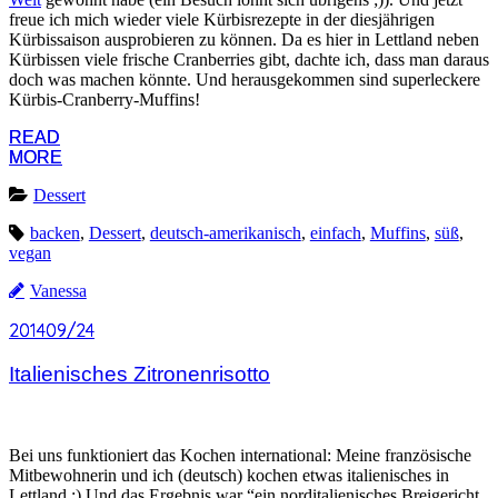
freue ich mich wieder viele Kürbisrezepte in der diesjährigen
Kürbissaison ausprobieren zu können. Da es hier in Lettland neben
Kürbissen viele frische Cranberries gibt, dachte ich, dass man daraus
doch was machen könnte. Und herausgekommen sind superleckere
Kürbis-Cranberry-Muffins!
READ
READ
MORE
MORE
Dessert
backen
,
Dessert
,
deutsch-amerikanisch
,
einfach
,
Muffins
,
süß
,
vegan
Vanessa
2014
2014
09/24
09/24
Italienisches Zitronenrisotto
Bei uns funktioniert das Kochen international: Meine französische
Mitbewohnerin und ich (deutsch) kochen etwas italienisches in
Lettland ;) Und das Ergebnis war “ein norditalienisches Breigericht