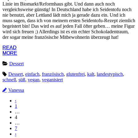
Linie im Biomarkt/Reformhaus gibt. Und dann auch noch
vergleichsweise günstig! In Deutschland habe ich Seidentofu noch
nie benutzt, aber Lettland lädt mich ja gerade dazu ein. Und ich
muss sagen, dass ich von meinem ersten Seidentofu-Rezept ziemlich
begeistert bin! Das wird es auf jeden Fall öfter geben… meine Figur
wird sich freuen ;) Allerdings ist es ein echter Schokoladentraum,
der sogar meine französische Mitbewohnerin überzeugt hat!
READ
READ
MORE
MORE
Dessert
Dessert
,
einfach
,
französisch
,
glutenfrei
,
kalt
,
landestypisch
,
schnell
,
süß
,
vegan
,
veganisiert
Vanessa
‹
1
…
4
…
7
›