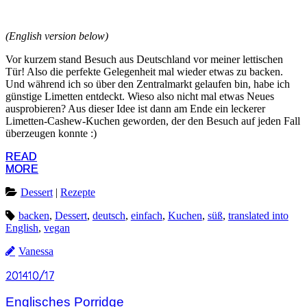
(English version below)
Vor kurzem stand Besuch aus Deutschland vor meiner lettischen
Tür! Also die perfekte Gelegenheit mal wieder etwas zu backen.
Und während ich so über den Zentralmarkt gelaufen bin, habe ich
günstige Limetten entdeckt. Wieso also nicht mal etwas Neues
ausprobieren? Aus dieser Idee ist dann am Ende ein leckerer
Limetten-Cashew-Kuchen geworden, der den Besuch auf jeden Fall
überzeugen konnte :)
READ
READ
MORE
MORE
Dessert
|
Rezepte
backen
,
Dessert
,
deutsch
,
einfach
,
Kuchen
,
süß
,
translated into
English
,
vegan
Vanessa
2014
2014
10/17
10/17
Englisches Porridge