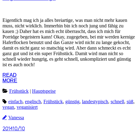
Eigentlich mag ich ja alles breiartige, was man nicht mehr kauen
muss, nicht wirklich. Immerhin bin ich noch jung und fähig zu
kauen ;) Daher hat es mich echt überrascht, dass ich mich für
Porridge begeistern kann! Okay, zugegeben, bei mir werden kernige
Haferflocken benutzt und das Ganze wird nicht zu lange gekocht,
damit es nicht ganz so matschig wird. Aber dann schmeckt es echt
ganz gut und ist ein super Frühstück. Damit wird man nicht so
schnell wieder hungrig, es geht schnell, unkompliziert und günstig
ist es auch noch!
READ
READ
MORE
MORE
Frühstück
|
Hauptspeise
einfach
,
englisch
,
Frühstück
,
günstig
,
landestypisch
,
schnell
,
süß
,
vegan
,
veganisiert
Vanessa
2014
2014
10/10
10/10