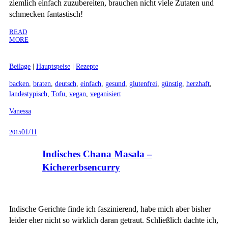
ziemlich einfach zuzubereiten, brauchen nicht viele Zutaten und
schmecken fantastisch!
READ
MORE
Beilage
|
Hauptspeise
|
Rezepte
backen
,
braten
,
deutsch
,
einfach
,
gesund
,
glutenfrei
,
günstig
,
herzhaft
,
landestypisch
,
Tofu
,
vegan
,
veganisiert
Vanessa
01/11
2015
Indisches Chana Masala –
Kichererbsencurry
Indische Gerichte finde ich faszinierend, habe mich aber bisher
leider eher nicht so wirklich daran getraut. Schließlich dachte ich,