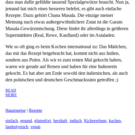
dass man dafür gefühlte tausend Spezialgewürze braucht. Nun ja,
jemand hat mich eines besseren belehrt, es gibt auch einfache
Rezepte. Dazu gehört Chana Masala. Die einzige meiner
Meinung nach etwas außergewöhnlichere Zutat ist die Garam
Masala-Gewürzmischung. Diese findet ihr allerdings in größeren
Supermärkten (Real, Rewe, Kaufland) oder im Asialaden.
Wie so oft ging es beim Kochen international zu: Das Mädchen,
das mir das Rezept beigebracht hat, kommt nicht aus Indien,
sondern aus Polen. Als wir es zum ersten Mal gekocht haben,
waren wir gerade auf Reisen und haben für eine Italienerin
gekocht. Es hat aber am Ende sowohl den italienischen, als auch
den polnischen und deutschen Geschmackssinn getroffen ;)
READ
MORE
Hauptspeise
|
Rezepte
einfach
,
gesund
,
glutenfrei
,
herzhaft
,
indisch
,
Kichererbsen
,
kochen
,
landestypisch
,
vegan