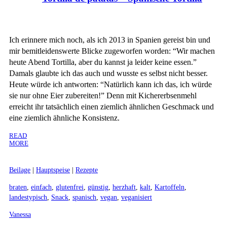
Ich erinnere mich noch, als ich 2013 in Spanien gereist bin und
mir bemitleidenswerte Blicke zugeworfen worden: “Wir machen
heute Abend Tortilla, aber du kannst ja leider keine essen.”
Damals glaubte ich das auch und wusste es selbst nicht besser.
Heute würde ich antworten: “Natürlich kann ich das, ich würde
sie nur ohne Eier zubereiten!” Denn mit Kichererbsenmehl
erreicht ihr tatsächlich einen ziemlich ähnlichen Geschmack und
eine ziemlich ähnliche Konsistenz.
READ
MORE
Beilage
|
Hauptspeise
|
Rezepte
braten
,
einfach
,
glutenfrei
,
günstig
,
herzhaft
,
kalt
,
Kartoffeln
,
landestypisch
,
Snack
,
spanisch
,
vegan
,
veganisiert
Vanessa