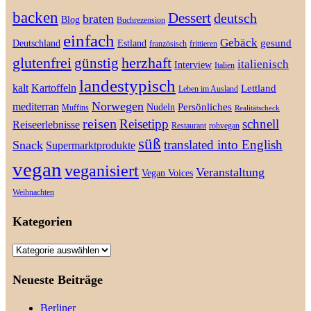
backen
Dessert
deutsch
braten
Blog
Buchrezension
einfach
Gebäck
gesund
Deutschland
Estland
französisch
frittieren
glutenfrei
günstig
herzhaft
italienisch
Interview
Italien
landestypisch
kalt
Kartoffeln
Lettland
Leben im Ausland
Norwegen
mediterran
Persönliches
Nudeln
Muffins
Realitätscheck
reisen
Reisetipp
schnell
Reiseerlebnisse
Restaurant
rohvegan
süß
translated into English
Snack
Supermarktprodukte
vegan
veganisiert
Veranstaltung
Vegan Voices
Weihnachten
Kategorien
Kategorien
Neueste Beiträge
Berliner