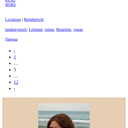
READ
MORE
Locations
|
Reisebericht
landestypisch
,
Lettland
,
reisen
,
Reisetipp
,
vegan
Vanessa
‹
1
…
5
…
12
›