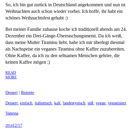
So, ich bin gut zurück in Deutschland angekommen und nun ist
Weihnachten auch schon wieder vorbei. Ich hoffe, ihr habt ein
schönes Weihnachtsfest gehabt :)
Bei meiner Familie zuhause koche ich traditionell abends am 24.
Dezember ein Drei-Gänge-Überraschungsmenü. Da ich weiß,
dass meine Mutter Tiramisu liebt, habe ich mir überlegt diesmal
als Nachspeise ein veganes Tiramisu ohne Kaffee zuzubereiten.
Ohne Kaffee, da ich zu den seltsamen Menschen gehöre, die
keinen Kaffee mögen ;)
READ
MORE
Dessert
|
Rezepte
Dessert
,
einfach
,
italienisch
,
kalt
,
landestypisch
,
süß
,
vegan
,
veganisiert
Vanessa
12/17
2014