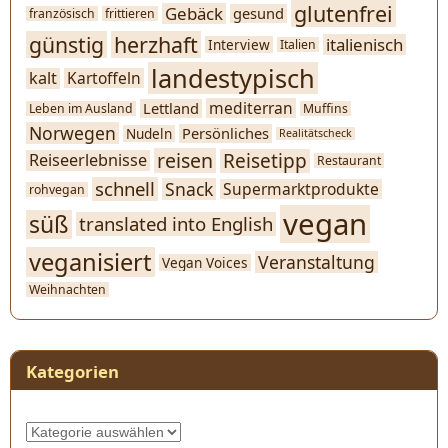
glutenfrei
Gebäck
gesund
französisch
frittieren
günstig
herzhaft
italienisch
Interview
Italien
landestypisch
kalt
Kartoffeln
mediterran
Lettland
Leben im Ausland
Muffins
Norwegen
Persönliches
Nudeln
Realitätscheck
reisen
Reisetipp
Reiseerlebnisse
Restaurant
schnell
Snack
Supermarktprodukte
rohvegan
vegan
süß
translated into English
veganisiert
Veranstaltung
Vegan Voices
Weihnachten
Kategorien
Kategorien