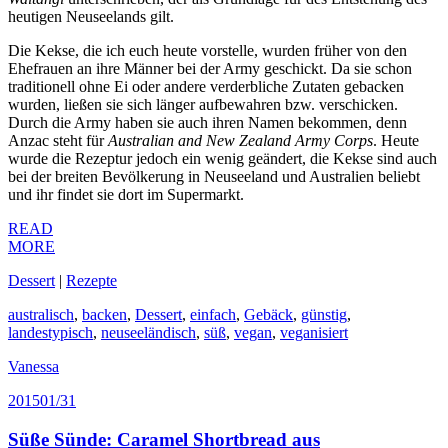
heutigen Neuseelands gilt.
Die Kekse, die ich euch heute vorstelle, wurden früher von den
Ehefrauen an ihre Männer bei der Army geschickt. Da sie schon
traditionell ohne Ei oder andere verderbliche Zutaten gebacken
wurden, ließen sie sich länger aufbewahren bzw. verschicken.
Durch die Army haben sie auch ihren Namen bekommen, denn
Anzac steht für
Australian and New Zealand Army Corps
. Heute
wurde die Rezeptur jedoch ein wenig geändert, die Kekse sind auch
bei der breiten Bevölkerung in Neuseeland und Australien beliebt
und ihr findet sie dort im Supermarkt.
READ
MORE
Dessert
|
Rezepte
australisch
,
backen
,
Dessert
,
einfach
,
Gebäck
,
günstig
,
landestypisch
,
neuseeländisch
,
süß
,
vegan
,
veganisiert
Vanessa
2015
01/31
Süße Sünde: Caramel Shortbread aus