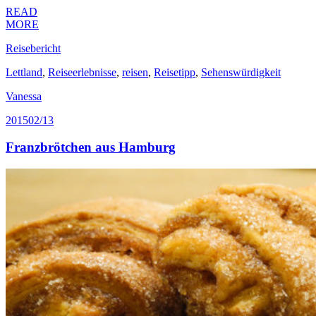
READ
MORE
Reisebericht
Lettland
,
Reiseerlebnisse
,
reisen
,
Reisetipp
,
Sehenswürdigkeit
Vanessa
2015
02/13
Franzbrötchen aus Hamburg