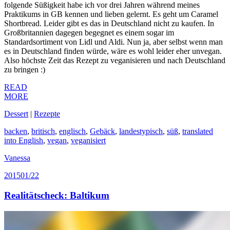
folgende Süßigkeit habe ich vor drei Jahren während meines
Praktikums in GB kennen und lieben gelernt. Es geht um Caramel
Shortbread. Leider gibt es das in Deutschland nicht zu kaufen. In
Großbritannien dagegen begegnet es einem sogar im
Standardsortiment von Lidl und Aldi. Nun ja, aber selbst wenn man
es in Deutschland finden würde, wäre es wohl leider eher unvegan.
Also höchste Zeit das Rezept zu veganisieren und nach Deutschland
zu bringen :)
READ
MORE
Dessert
|
Rezepte
backen
,
britisch
,
englisch
,
Gebäck
,
landestypisch
,
süß
,
translated
into English
,
vegan
,
veganisiert
Vanessa
2015
01/22
Realitätscheck: Baltikum