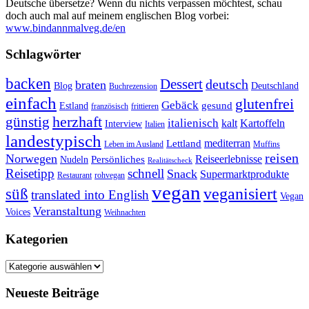
Deutsche übersetze? Wenn du nichts verpassen möchtest, schau
doch auch mal auf meinem englischen Blog vorbei:
www.bindannmalveg.de/en
Schlagwörter
backen
Dessert
deutsch
braten
Blog
Deutschland
Buchrezension
einfach
glutenfrei
Gebäck
gesund
Estland
französisch
frittieren
günstig
herzhaft
italienisch
kalt
Kartoffeln
Interview
Italien
landestypisch
mediterran
Lettland
Leben im Ausland
Muffins
reisen
Norwegen
Reiseerlebnisse
Persönliches
Nudeln
Realitätscheck
Reisetipp
schnell
Snack
Supermarktprodukte
Restaurant
rohvegan
vegan
veganisiert
süß
translated into English
Vegan
Veranstaltung
Voices
Weihnachten
Kategorien
Kategorien
Neueste Beiträge