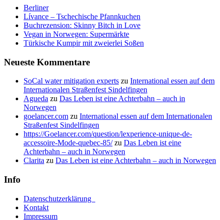
Berliner
Lívance – Tschechische Pfannkuchen
Buchrezension: Skinny Bitch in Love
Vegan in Norwegen: Supermärkte
Türkische Kumpir mit zweierlei Soßen
Neueste Kommentare
SoCal water mitigation experts
zu
International essen auf dem
Internationalen Straßenfest Sindelfingen
Agueda
zu
Das Leben ist eine Achterbahn – auch in
Norwegen
goelancer.com
zu
International essen auf dem Internationalen
Straßenfest Sindelfingen
https://Goelancer.com/question/lexperience-unique-de-
accessoire-Mode-quebec-85/
zu
Das Leben ist eine
Achterbahn – auch in Norwegen
Clarita
zu
Das Leben ist eine Achterbahn – auch in Norwegen
Info
Datenschutzerklärung
Kontakt
Impressum