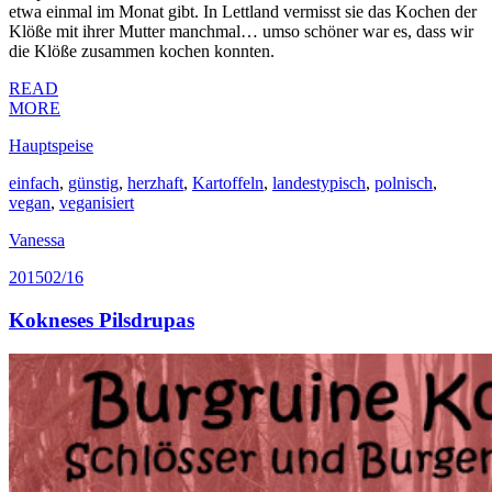
etwa einmal im Monat gibt. In Lettland vermisst sie das Kochen der
Klöße mit ihrer Mutter manchmal… umso schöner war es, dass wir
die Klöße zusammen kochen konnten.
READ
MORE
Hauptspeise
einfach
,
günstig
,
herzhaft
,
Kartoffeln
,
landestypisch
,
polnisch
,
vegan
,
veganisiert
Vanessa
2015
02/16
Kokneses Pilsdrupas