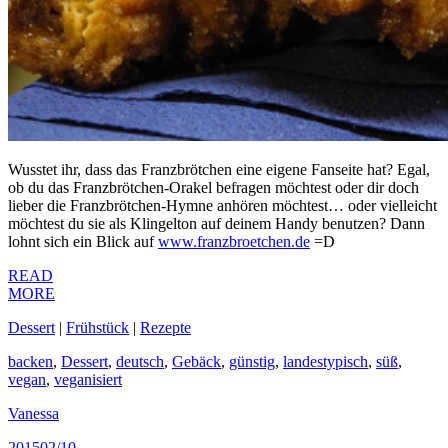
Wusstet ihr, dass das Franzbrötchen eine eigene Fanseite hat? Egal,
ob du das Franzbrötchen-Orakel befragen möchtest oder dir doch
lieber die Franzbrötchen-Hymne anhören möchtest… oder vielleicht
möchtest du sie als Klingelton auf deinem Handy benutzen? Dann
lohnt sich ein Blick auf
www.franzbroetchen.de
=D
READ
MORE
Dessert
|
Frühstück
|
Rezepte
backen
,
Dessert
,
deutsch
,
Gebäck
,
günstig
,
landestypisch
,
süß
,
vegan
,
veganisiert
Vanessa
2015
02/10