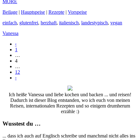
MORE
Beilage
|
Hauptspeise
|
Rezepte
|
Vorspeise
einfach
,
glutenfrei
,
herzhaft
,
italienisch
,
landestypisch
,
vegan
Vanessa
‹
1
…
4
…
12
›
Ich heiße Vanessa und liebe kochen und backen ... und reisen!
Dadurch ist dieser Blog entstanden, wo ich euch von meinen
Reisen, internationalen Rezepten und so einigem drumherum
erzähle :)
Wusstest du …
... dass ich auch auf Englisch schreibe und manchmal nicht alles ins